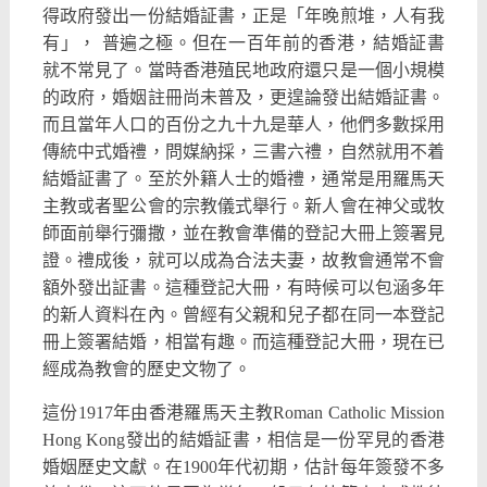
得政府發出一份結婚証書，正是「年晚煎堆，人有我
有」， 普遍之極。但在一百年前的香港，結婚証書
就不常見了。當時香港殖民地政府還只是一個小規模
的政府，婚姻註冊尚未普及，更遑論發出結婚証書。
而且當年人口的百份之九十九是華人，他們多數採用
傳統中式婚禮，問媒納採，三書六禮，自然就用不着
結婚証書了。至於外籍人士的婚禮，通常是用羅馬天
主教或者聖公會的宗教儀式舉行。新人會在神父或牧
師面前舉行彌撒，並在教會準備的登記大冊上簽署見
證。禮成後，就可以成為合法夫妻，故教會通常不會
額外發出証書。這種登記大冊，有時候可以包涵多年
的新人資料在內。曾經有父親和兒子都在同一本登記
冊上簽署結婚，相當有趣。而這種登記大冊，現在已
經成為教會的歷史文物了。
這份1917年由香港羅馬天主教Roman Catholic Mission
Hong Kong發出的結婚証書，相信是一份罕見的香港
婚姻歷史文獻。在1900年代初期，估計每年簽發不多