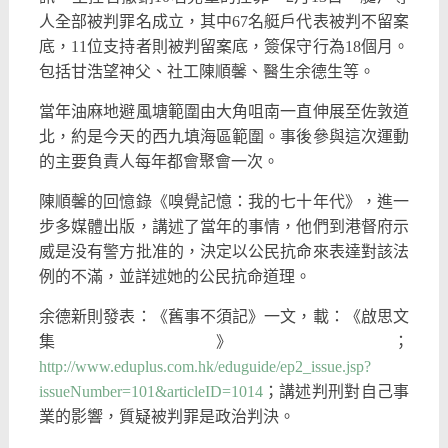
人全部被判罪名成立，其中67名艇戶代表被判不留案
底，11位支持者則被判留案底，簽保守行為18個月。
包括甘浩望神父、社工陳順馨、醫生余德生等。
當年油麻地避風塘範圍由大角咀南一直伸展至佐敦道
北，約是今天的西九填海區範圍。事後參與這次運動
的主要負責人每年都會聚會一次。
陳順馨的回憶錄《嗅覺記憶：我的七十年代》，進一
步多媒體出版，講述了當年的事情，他們到港督府示
威是没有警方批准的，決定以公民抗命來表達對該法
例的不滿，並詳述她的公民抗命道理。
余德新則發表：《舊事不須記》一文，載：《啟思文
集》；
http://www.eduplus.com.hk/eduguide/ep2_issue.jsp?
issueNumber=101&articleID=1014
；講述判刑對自己事
業的影響，質疑被判罪是政治判決。