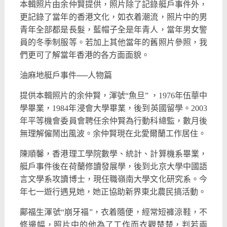
本輯照片由余仲賢提供，照片除了記錄艇戶事件外，
更記錄了當年的香港文化，如衣着潮流，照片中的男
青年全部都是長髮，藍帽子全是年青人，當年男女警
員的冬季制服等。若加上其他當年的舊照片參照，我
們更可了解當年香港的各方面面貌。
油麻地艇戶事件──人物篇
提供本輯照片的余仲賢，渾號“魚旦” ，1976年伍華中
學畢業，1984年浸會大學畢業，後到英國留學。2003
年平等機會委員會聘任余仲賢為行動科總監，數月後
無理解僱鬧出風波。余仲賢現在北愛爾蘭工作居住。
陳順馨，香港理工學院數學、統計、計算機系畢業，
艇戶事件後在荷蘭修讀發展學，後到北京大學中國語
言文學系攻讀博士，現任職嶺南大學文化研究系。今
年七一遊行遇見她，她正協助新界東北農民搞活動。
鄺福生渾號“崩牙福”，衣着隨便，經常短褲涼鞋，不
修邊幅，照片中的他為了工作而衣觀楚楚，判若兩