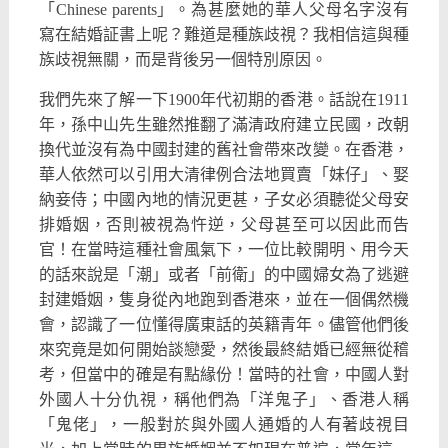
「Chinese parents」。為甚麼她的華人父母名字沒有
寫在結婚証書上呢？難道是種族歧視？我相信這與種
族歧視無關，而是背後另一個特別原因。
我們先來了解一下1900年代初期的香港。話說在1911
年，孫中山先生雖然推翻了滿清政府建立民國，改朝
換代並沒有為中國封建的舊社會帶來改變。在香港，
華人依然可以引用大清律例合法地買賣「妹仔」、娶
納妾侍；中國內地的情況更甚，子女必須聽從父母安
排婚姻，否則被視為忤逆，父母甚至可以因此而告
官！在當時這種社會風氣下，一位比較開明、用今天
的話來說是「潮」或者「前衛」的中國婦女為了逃避
封建婚姻，隻身從內地跑到香港來，並在一個偶然機
會，認識了一位懂得廣東話的英籍青年。儘管他們後
來究竟是如何開始談戀愛，然後最終結婚已經無從稽
考，但當中的確是有點緣份！當時的社會，中國人對
外國人十分仇視，稱他們為「洋鬼子」、香港人稱
「鬼佬」，一般對於與外國人通婚的人有著歧視目