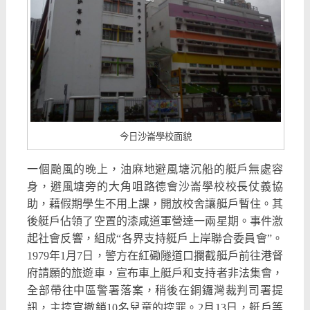
今日沙崙學校面貌
一個颱風的晚上，油麻地避風塘沉船的艇戶無處容
身，避風塘旁的大角咀路德會沙崙學校校長仗義協
助，藉假期學生不用上課，開放校舍讓艇戶暫住。其
後艇戶佔領了空置的漆咸道軍營達一兩星期。事件激
起社會反響，組成“各界支持艇戶上岸聯合委員會”。
1979年1月7日，警方在紅磡隧道口攔截艇戶前往港督
府請願的旅遊車，宣布車上艇戶和支持者非法集會，
全部帶往中區警署落案，稍後在銅鑼灣裁判司署提
訊，主控官撤銷10名兒童的控罪。2月13日，艇戶等