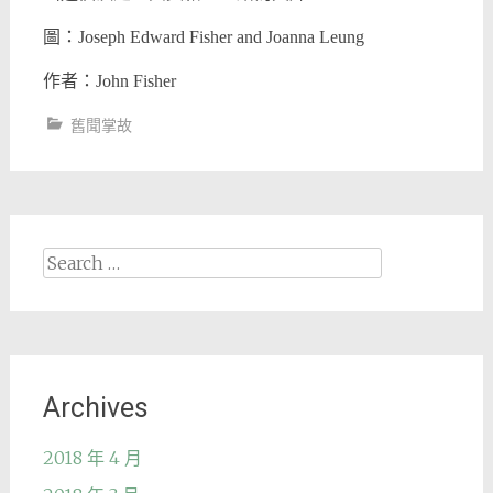
圖：Joseph Edward Fisher and Joanna Leung
作者：John Fisher
舊聞掌故
Search
for:
Archives
2018 年 4 月