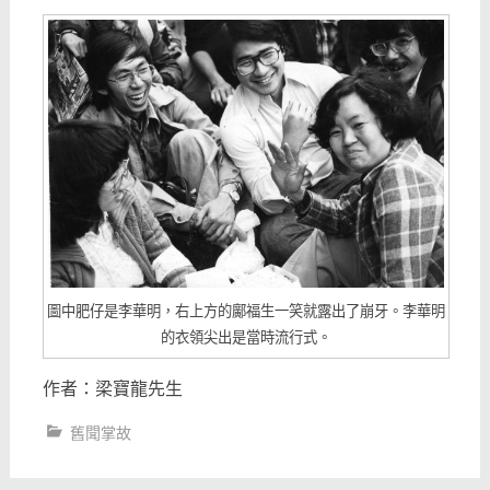
圖中肥仔是李華明，右上方的鄺福生一笑就露出了崩牙。李華明
的衣領尖出是當時流行式。
作者：梁寶龍先生
舊聞掌故