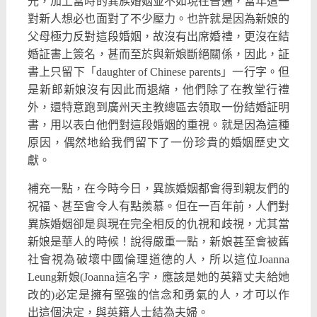
光，加上當時的異族婚姻並不如現在普遍，當年這一
對新人想必也面對了不少壓力。也許就是因為新娘的
父母極力反對這段婚姻，故沒有出席婚禮，更沒在結
婚証書上簽名，甚而至於與新娘斷絕關係，因此，証
書上只留下「daughter of Chinese parents」一行字。但
是新郎新娘沒有因此而退縮，他們除了在教堂行禮
外，還特意跑到廣州天主教總區去領取一份結婚証明
書，用以表白他們對這段婚姻的重視。就是因為這種
原因，偶然地給我們留下了一份珍貴的婚姻歷史文
獻。
補充一點，在今時今日，異族婚姻都會得到親友們的
祝福、甚至會令人有點羨慕。但在一百年前，人們對
異族婚姻卻是與現在完全相反的仇視和歧視，尤其當
新娘是華人的時候！說得嚴重一點，新娘甚至會被舊
社會視為破壞中國倫理道德的人，所以這位Joanna
Leung新娘(Joanna這名字，應該是她的英籍丈夫給她
改的)必定是擁有堅強的信念和勇氣的人，才可以作
出這個決定，與英籍人士結為夫婦。