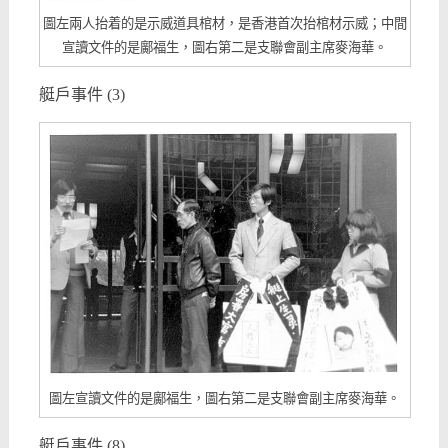
圖左兩人抬着的是示威道具棺材，是香港首次抬棺材示威；中間
宣讀文件的是鄺福生，圖右第二是支聯會副主席麥海華。
艇戶事件 (3)
圖左宣讀文件的是鄺福生，圖右第二是支聯會副主席麥海華。
艇戶事件 (8)