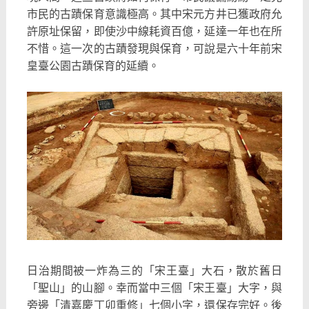
市民的古蹟保育意識極高。其中宋元方井已獲政府允
許原址保留，即使沙中線耗資百億，延達一年也在所
不惜。這一次的古蹟發現與保育，可說是六十年前宋
皇臺公園古蹟保育的延續。
日治期間被一炸為三的「宋王臺」大石，散於舊日
「聖山」的山腳。幸而當中三個「宋王臺」大字，與
旁邊「清嘉慶丁卯重修」七個小字，還保存完好。後