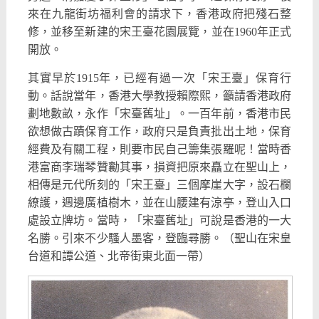
來在九龍街坊福利會的請求下，香港政府把殘石整
修，並移至新建的宋王臺花園展覽，並在1960年正式
開放。
其實早於1915年，已經有過一次「宋王臺」保育行
動。話說當年，香港大學教授賴際熙，籲請香港政府
劃地數畝，永作「宋臺舊址」。一百年前，香港市民
欲想做古蹟保育工作，政府只是負責批出土地，保育
經費及有關工程，則要市民自己籌集張羅呢！當時香
港富商李瑞琴贊勷其事，損資把原來矗立在聖山上，
相傳是元代所刻的「宋王臺」三個摩崖大字，設石欄
繚護，週邊廣植樹木，並在山腰建有涼亭，登山入口
處設立牌坊。當時，「宋臺舊址」可說是香港的一大
名勝。引來不少騷人墨客，登臨尋勝。（聖山在宋皇
台道和譚公道、北帝街東北面一帶）