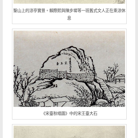
聖山上的涼亭實景。賴際熙與陳步墀等一班舊式文人正在乘涼休
息
《宋臺秋唱圖》中的宋王臺大石