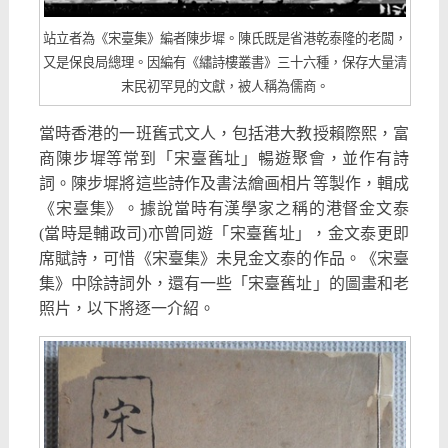
站立者為《宋臺集》編者陳步墀。陳氏既是省港乾泰隆的老闆，
又是保良局總理。因編有《繡詩樓叢書》三十六種，保存大量清
末民初罕見的文獻，被人稱為儒商。
當時香港的一班舊式文人，包括港大教授賴際熙，富
商陳步墀等常到「宋臺舊址」暢遊聚會，並作有詩
詞。陳步墀將這些詩作及書法繪画相片等製作，輯成
《宋臺集》。據說當時有漢學家之稱的港督金文泰
(當時是輔政司)亦曾同遊「宋臺舊址」，金文泰更即
席賦詩，可惜《宋臺集》未見金文泰的作品。《宋臺
集》中除詩詞外，還有一些「宋臺舊址」的圖畫和老
照片，以下將逐一介紹。