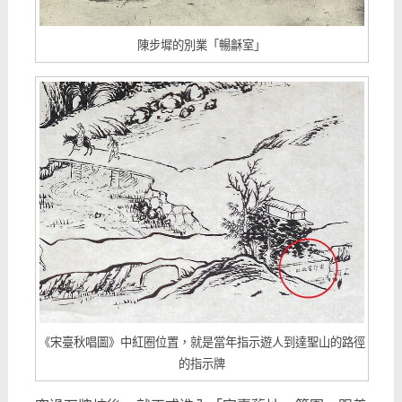
陳步墀的別業「暢龢室」
《宋臺秋唱圖》中紅圈位置，就是當年指示遊人到達聖山的路徑
的指示牌