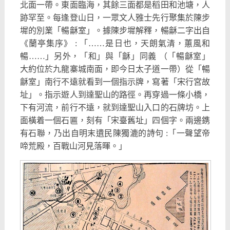
北面一帶。東面臨海，其餘三面都是稻田和池塘，人
跡罕至。每逢登山日，一眾文人雅士先行聚集於陳步
墀的別業「暢龢室」。據陳步墀解釋，暢龢二字出自
《蘭亭集序》 : 「……是日也，天朗氣清，蕙風和
暢……」另外，「和」與「龢」同義 （「暢龢室」
大約位於九龍寨城南面，即今日太子道一帶）從「暢
龢室」南行不遠就看到一個指示牌，寫著「宋行宮故
址」。指示遊人到達聖山的路徑。再穿過一條小橋，
下有河流，前行不遠，就到達聖山入口的石牌坊。上
面橫着一個石匾，刻有「宋臺舊址」四個字。兩邊鎸
有石聯，乃出自明末遺民陳獨漉的詩句 :「一聲望帝
啼荒殿，百戰山河見落暉。」