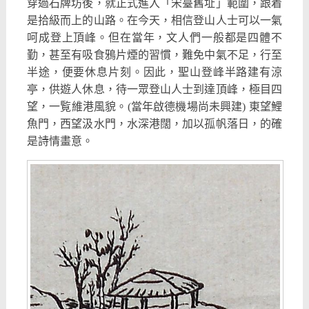
穿過石牌坊後，就正式進入「宋臺舊址」範圍，跟着
是拾級而上的山路。在今天，相信登山人士可以一氣
呵成登上頂峰。但在當年，文人們一般都是四體不
勤，甚至有吸食鴉片煙的習慣，難免中氣不足，行至
半途，便要休息片刻。因此，聖山登峰半路建有涼
亭，供遊人休息，待一眾登山人士到達頂峰，極目四
望，一覧維港風貌。(當年啟德機場尚未興建) 東望鯉
魚門，西望汲水門，水深港闊，加以孤帆落日，的確
是詩情畫意。