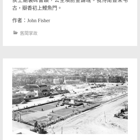
侯王廟裏碑留蹟，公主墳前金鑄魂。我侍南豐來弔
古，瓣香初上鯉魚門。
作者：John Fisher
舊聞掌故