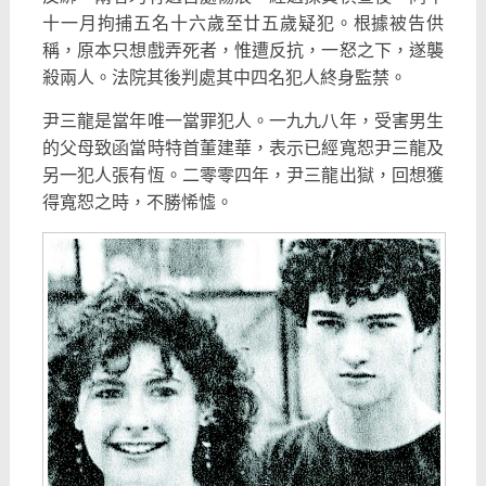
十一月拘捕五名十六歲至廿五歲疑犯。根據被告供
稱，原本只想戲弄死者，惟遭反抗，一怒之下，遂襲
殺兩人。法院其後判處其中四名犯人終身監禁。
尹三龍是當年唯一當罪犯人。一九九八年，受害男生
的父母致函當時特首董建華，表示已經寬恕尹三龍及
另一犯人張有恆。二零零四年，尹三龍出獄，回想獲
得寬恕之時，不勝悕憈。