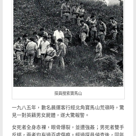
探員搜索寶馬山
一九八五年，數名晨運客行經北角寶馬山荒嶺時，驚
見一對英籍男女屍體，遂大驚報警。
女死者全身赤裸，眼骨爆裂，並遭強姦；男死者雙手
反綁，兩者均有過百處傷痕。經過探員偵查後，同年