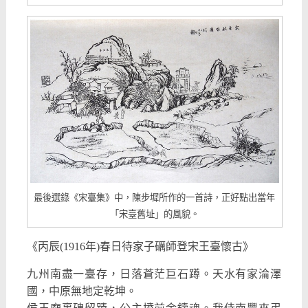
最後選錄《宋臺集》中，陳步墀所作的一首詩，正好點出當年
「宋臺舊址」的風貌。
《丙辰(1916年)春日待家子礪師登宋王臺懷古》
九州南盡一臺存，日落蒼茫巨石蹲。天水有家淪澤
國，中原無地定乾坤。