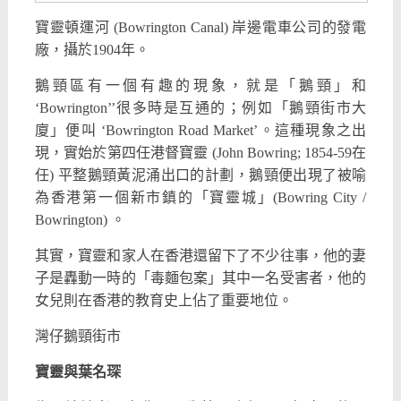
寶靈頓運河 (Bowrington Canal) 岸邊電車公司的發電
廠，攝於1904年。
鵝頸區有一個有趣的現象，就是「鵝頸」和
‘Bowrington’’很多時是互通的；例如「鵝頸街市大
廈」便叫 ‘Bowrington Road Market’。這種現象之出
現，實始於第四任港督寶靈 (John Bowring; 1854-59在
任) 平整鵝頸黃泥涌出口的計劃，鵝頸便出現了被喻
為香港第一個新市鎮的「寶靈城」(Bowring City /
Bowrington) 。
其實，寶靈和家人在香港還留下了不少往事，他的妻
子是轟動一時的「毒麵包案」其中一名受害者，他的
女兒則在香港的教育史上佔了重要地位。
灣仔鵝頸街市
寶靈與葉名琛