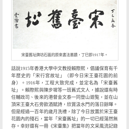
宋臺舊址牌坊石匾的原來書法墨蹟，丁巳即1917年。
話說1915年香港大學中文教授賴際熙，倡議保育有千
年歴史的「宋行宮故址」（即今日宋王臺花園的前
身）。1916年，工程大致完成，並定名為「宋臺舊
址」。賴際熙與陳步墀等一班舊式文人，據說還有時
任輔政司、後來的港督金文泰一同登山遊覧，並在山
頂宋王臺大石旁飲酒賦詩，欣賞汲水門的落日餘暉。
但是經過一百年的歲月洗禮，除了今日放置於宋王臺
花園內的殘石，當年「宋臺舊址」的一切已經蕩然無
存。幸好還有一冊《宋臺集》把當年的文采風流記錄