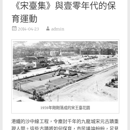
《宋臺集》與壹零年代的保
育運動
2014-04-23
admin
1959年剛剛落成的宋王臺花園
港鐵的沙中線工程，令塵封千年的九龍城宋元古蹟重
現人間。這些古蹟將如何保育，市民議論紛紛，足見