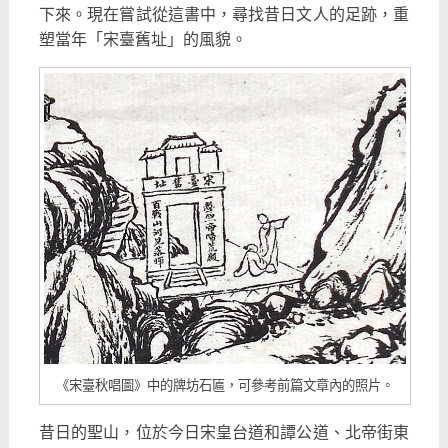
下來。現在嘗試從這書中，尋找昔日文人的足跡，重
塑當年「宋臺舊址」的風貌。
《宋臺秋唱圖》中的牌坊石匾，可參考前篇文章內的照片。
昔日的聖山，位於今日宋皇台道和譚公道、北帝街東