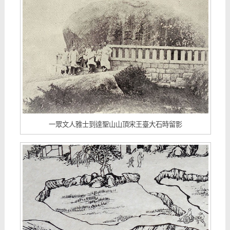
一眾文人雅士到達聖山山頂宋王臺大石時留影