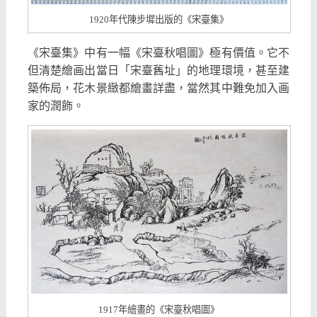
1920年代陳步墀出版的《宋臺集》
《宋臺集》中有一幅《宋臺秋唱圖》極有價值。它不
但清楚繪画出當日「宋臺舊址」的地理環境，甚至建
築佈局，花木景緻都繪畫詳盡，當然其中難免加入画
家的潤飾。
1917年繪畫的《宋臺秋唱圖》