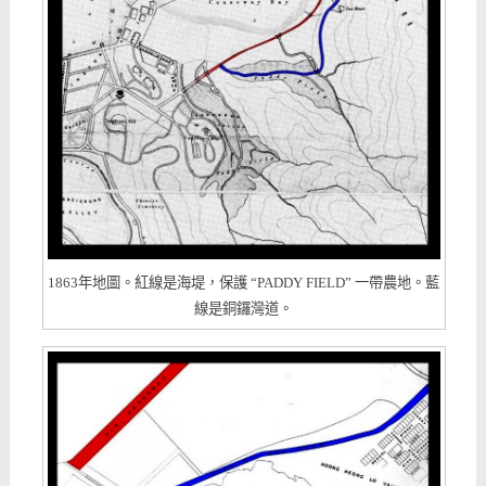
1863年地圖。紅線是海堤，保護 “PADDY FIELD” 一帶農地。藍
線是銅鑼灣道。