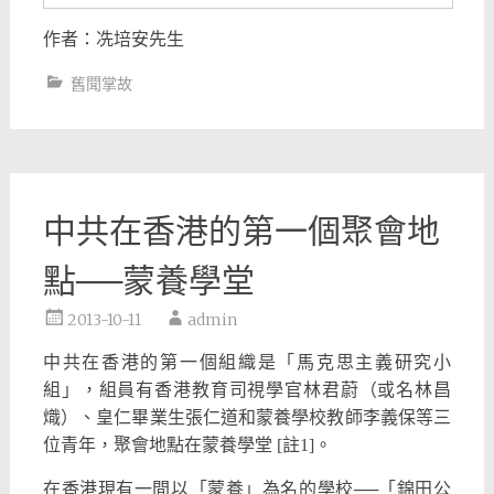
作者：冼培安先生
舊聞掌故
中共在香港的第一個聚會地
點──蒙養學堂
2013-10-11
admin
中共在香港的第一個組織是「馬克思主義研究小
組」，組員有香港教育司視學官林君蔚（或名林昌
熾）、皇仁畢業生張仁道和蒙養學校教師李義保等三
位青年，聚會地點在蒙養學堂 [註1]。
在香港現有一間以「蒙養」為名的學校──「錦田公