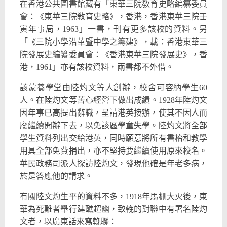
在香港公共圖書館藏有「東華三院敎育史略編纂委員
會：《東華三院敎育史略》，香港，香港東華三院壬
寅年事局，1963」一書，刊有更多該校的資料。另
「《三院小學沿革暨中學之籌建》，載：香港東華三
院發展史編纂委員會：《香港東華三院發展史》，香
港，1961」亦有該校資料，兩書都不外借。
該蒙養學堂由陸灼文等人創辦，校舍可容納學生60
人。在陸灼文等苦心經營下做出成績。1928年陸灼文
因年事已高提出辭職，呈請港英接辦，使其不因人而
廢繼續開辦下去，以免該區學童失學。陸灼文將全部
學生資料列出交給港英，同時願意將所有書枱和教學
用具全部免費捐出，亦不堅持要繼續使用原來校名。
華民政務司派人探訪陸灼文，發現他確是年老多病，
於是答應他的請求。
有關陸文灼生平的資料不多，1918年馬棚大火後，東
華為死難者舉行建醮超幽，致輓的對聯中有署名陸灼
文者，以廣東話來寫輓聯：