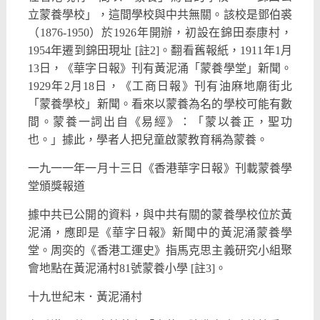
立蒙養學校」，這間學校與中共無關。該校是鄧伯裘
（1876-1950）於1926年開辦，初設在錦田泰康村，
1954年遷到錦田現址 [註2]。翻看舊報紙，1911年1月
13日，《華字日報》刊有黃泥涌「蒙養學堂」新聞。
1929年2月18日，《工商日報》刊有油麻地廟街北
「蒙養學校」新聞。看來以蒙養為名的學校可能有數
間。蒙養一詞出自《易經》：「蒙以養正，聖功
也。」據此，學者人把兒童啟蒙教育稱為蒙養。
一九一一年一月十三日《香港華字日報》刊載蒙養學
堂頒獎報道
據中共已公開的資料，與中共有關的蒙養學校位於黃
泥涌，應即是《華字日報》新聞中的黃泥涌蒙養學
堂。周奕的《香港工運史》指馬克思主義研究小組聚
會地點在黃泥涌村81號蒙養小學 [註3]。
十九世紀末．黃泥涌村