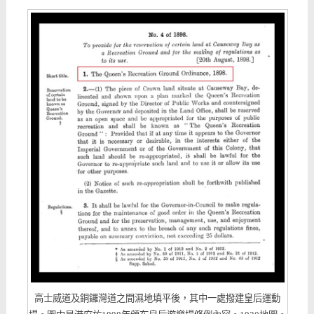
高士威道及銅鑼灣道之間濕地填平後，其中一處撥建皇后運動