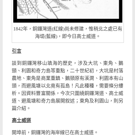
1842年，銅鑼灣道(紅線)尚未修建，惟稍北之處已有
海堤(藍線)，即今日高士威道。
引言
談到銅鑼灣移山填海的歷史，涉及大坑、東角、鵝
頸、利園和奇力島等重點，二十世紀初，大坑是村落
農地、東角是商業重鎮、鵝頸原有溪澗、利園本有山
頭，而避風塘以北竟有孤島！凡此種種，需要條分縷
析。因資料豐富關係，今次只圍繞銅鑼灣道、高士威
道、避風塘和奇力島展開叙述；東角及利園山，則另
篇介紹。
高士威道
開埠前，銅鑼灣的海岸線已在高士威道。