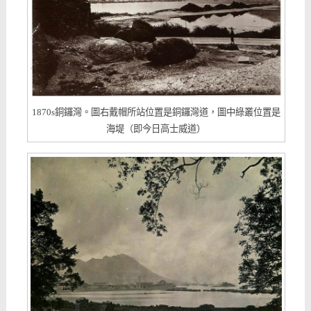
1870s銅鑼灣。圖右戴帽所站位置是銅鑼灣道，圖中綠叢位置是
海堤（即今日高士威道）