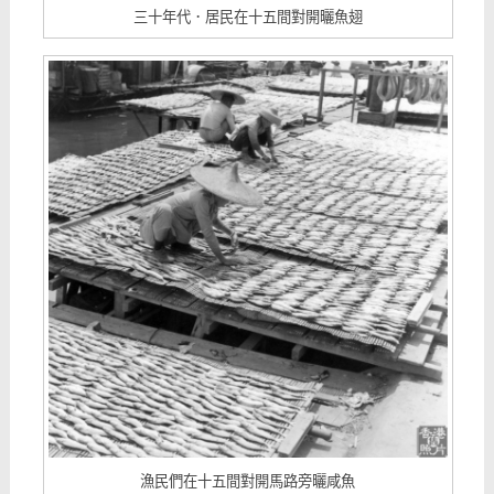
三十年代．居民在十五間對開曬魚翅
漁民們在十五間對開馬路旁曬咸魚