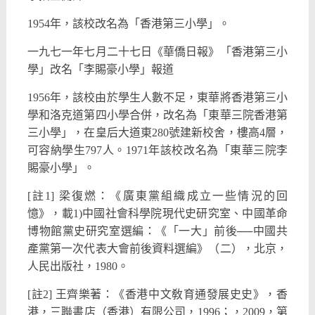
1954年，該校改名為「香港第三小學」。
一九七一年七月二十七日《華僑日報》「香港第三小
學」改名「李賜豪小學」報道
1956年，該校由於學生人數不足，東華將香港第三小
學和洛克道第四小學合併，改名為「東華三院香港第
三小學」，在皇后大道東280號建新校舍，樓高4層，
可容納學生797人。1971年該校改名為「東華三院李
賜豪小學」。
[註1] 梁復燃：《廣東黨組織成立一些情況的回
憶》，載1)中國社會科學院現代史研究室、中國革命
博物館黨史研究室選編：《「一大」前後──中國共
產黨第一次代表大會前後資料選編》（二），北京，
人民出版社，1980。
[註2] 王齊樂著：《香港中文敎育通發展史史》，香
港，三聯書店（香港）有限公司，1996；，2009，第