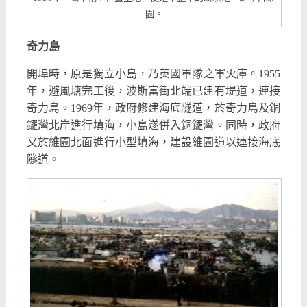
園。
奇力島
開埠時，原是獨立小島，乃英國軍隊之軍火庫。1955
年，避風塘完工後，波斯富街北端已建有堤道，連接
奇力島。1969年，政府修建海底隧道，於奇力島及銅
鑼灣北岸進行填海，小島遂併入銅鑼灣。同時，政府
又於維園北面進行小型填海，建設維園道以連接海底
隧道。