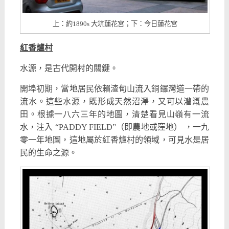
上：約1890s 大坑蓮花宮；下：今日蓮花宮
紅香爐村
水源，是古代開村的關鍵。
開埠初期，當地居民依賴渣甸山流入銅鑼灣道一帶的
流水。這些水源，既形成天然沼澤，又可以灌溉農
田。根據一八六三年的地圖，清楚看見山嶺有一流
水，注入 “PADDY FIELD”（即農地或窪地） ，一九
零一年地圖，這地屬於紅香爐村的領域，可見水是居
民的生命之源。