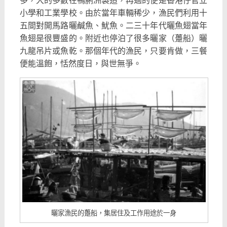
多，大的多數在鴨脷洲製造，再過的便是香港仔官立
小學和工業學校。由於當年車輛稀少，漁民們利用十
五間對開馬路曬鹹魚、魷魚。二三十年代曬魚翅當年
魚翅是很豐盛的。附近也停泊了很多曬家（躉船）曬
九龍吊片或魚乾。那個年代的漁民，只要肯做，三餐
便能溫飽，恬然度日，與世無爭。
曬家漁民的躉船，集居住及工作用途於一身