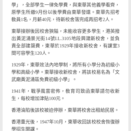
學」，全部學生一律免學費，與東華其他義學看齊，
原學生所繳9月份以後學費由東華發還。東華先招考
敎員1名，月薪40元，待新校舍落完成再招考2人。
東華接辦後因校舍狹隘，未能收容更多學生，港英撥
出黃泥涌景光街14號I.L.3105地段興建新校舍，並負
責全部建築費，東華於1929年接收新校舍，有課室3
間可容學生120人。
1929年，東華效法內地學制，將所有小學分為初級小
學和高級小學。東華接收新校舍，將該校易名為「文
武廟黃泥涌區免費初級小學」。
1941年，戰爭風雲密佈，敎育司致函東華請勿收新
生，每校增加津貼100元。
香港淪陷後該校被迫停辦，東華將校舍出租給民居。
香港重光後，1947年10月，東華收回該校校舍恢復辦
學招生開課。