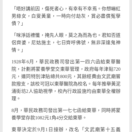
「唔好講前因，傷死者心，有幸有不幸焉。你想嚇紅
男綠女，白叟黃童，一時向付劫灰，賞必盡償冤孽
債？」
「咪淨話禮懺，掩先人眼，莫之為而為也。君知否道
侶齊婆，尼姑施主，七日齊呼佛號，無非深達鬼神
情。」
1928年6月，華民政務司發出第一四六函給東華醫
院，計劃將蒙養學堂交東華管理，政府每年津貼720
元，連同特別津貼總共800元，其餘經費由文武廟嘗
款撥支，該校可冠以東華醫院為校名。每年推舉黃泥
涌街坊2人協助視學，校內行政設施均由東華全權辦
理。
8月，華民政務司發出第一七七函給東華，同時將蒙
養學堂存款1082元1角4分交給東華。
東華決定於9月1日接辦，改名「文武廟第十五義