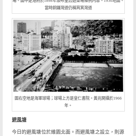
場。圖中是港府於1898年頒布皇后遊樂場條例內容。1930地圖。
當時銅鑼灣道仍稱筲箕灣道
圖右空地是海軍球場；球場上方是皇仁書院。黃兆開攝於1966
年。
避風塘
今日的避風塘位於維園北面。而避風塘之設立，則源