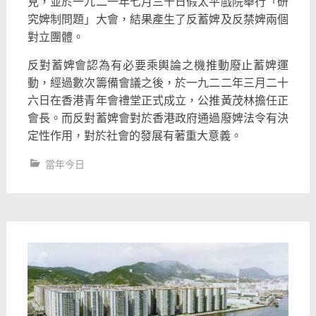
見，並於一九二一年七月三十日假太平戲院舉行「研
究婢制問題」大會，結果產生了反蓄婢及反禁婢兩個
對立團體。
反對蓄婢會認為有必要乘輿論之機推動廢止蓄婢運
動，經過數次籌備會議之後，於一九二二年三月二十
六日在香港青年會禮堂正式成立，公推黃茂林擔任正
會長。而反對蓄婢會對於香港政府通過廢婢法令有決
定性作用，對於社會的發展有著重大意義。
當年今日