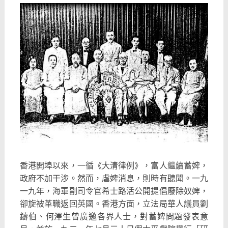
香港開埠以來，一循《大清律例》，富人繼續蓄婢，
政府不加干涉。然而，虐婢消息，則時有聽聞。一九
一九年，海軍副司令官希士路活公開提倡廢除奴婢，
卻旋被革職返回英國。香港方面，立法局華人議員劉
鑄伯、何澤生曾廣邀各界人士，對蓄婢問題發表意