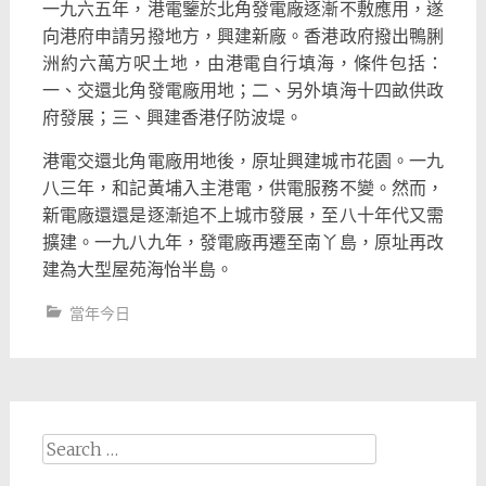
一九六五年，港電鑒於北角發電廠逐漸不敷應用，遂
向港府申請另撥地方，興建新廠。香港政府撥出鴨脷
洲約六萬方呎土地，由港電自行填海，條件包括：
一、交還北角發電廠用地；二、另外填海十四畝供政
府發展；三、興建香港仔防波堤。
港電交還北角電廠用地後，原址興建城市花園。一九
八三年，和記黃埔入主港電，供電服務不變。然而，
新電廠還還是逐漸追不上城市發展，至八十年代又需
擴建。一九八九年，發電廠再遷至南丫島，原址再改
建為大型屋苑海怡半島。
當年今日
Search
for: