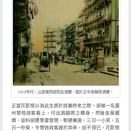
1910年代，山道塘西妓院及酒樓，圖片正中為聯陞酒樓。
正當花影恨以為此生將於妓寨終老之際，卻被一名廣
州黎姓政客看上，付出高額將之贖身，然後金屋藏
嬌，豈料卻遭黎妻發現，軟硬兼施，三日一小哭，五
日一吵架，令黎姓政客疲於奔命，迫不得已，花影恨