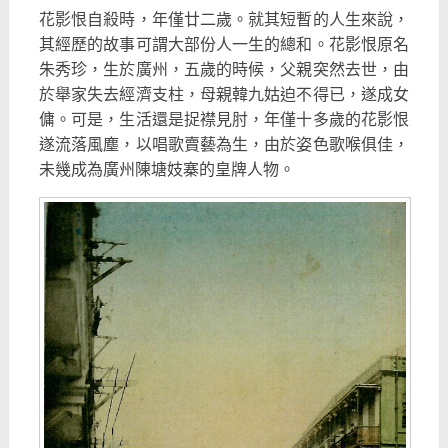
花影恨自殺時，年僅廿二歲。就其短暫的人生來說，
其經歷的故事可謂大部份人一生的總和。花影恨原名
朱秀珍，生於廣州，五歲的時候，父親突然去世，由
於舉家失去經濟支柱，母親韓九姑迫不得已，遂成女
傭。可是，生活還是捉襟見肘，年僅十多歲的花影恨
遂流落風塵，以唱歌賣藝為生，由於姿色歌喉俱佳，
未幾成為廣州陳塘妓寨的皇牌人物。