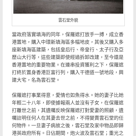
雲石堂外貌
當政府落實填海的同年，保羅遮打放手一搏，成立香
港置地，購入中環新填海區多幅地皮，其後又購入多
座新填海區建築，包括皇后行、帝皇行、太子行及亞
歷山大行等，這些建築即使經過拆卸改建，至今還是
香港置地的重要物業。在連串投資獲利之下，保羅遮
打終於置身香港巨富行列，購入干德道一號地段，興
建大宅，名為雲石堂。
保羅遮打事業得意，愛情也如魚得水。她的妻子比她
年輕二十八年，即使據報兩人並沒有子女，在保羅遮
打離世之前，其遺囑反映保羅遮打對愛妻的照顧，遺
囑註明任何人在其妻去世之前，不得變賣雲石堂的任
何物件。一旦妻子病故之後，雲石堂及家中物品即歸
港英政府所有。日佔期間，炮火波及雲石堂；重光之