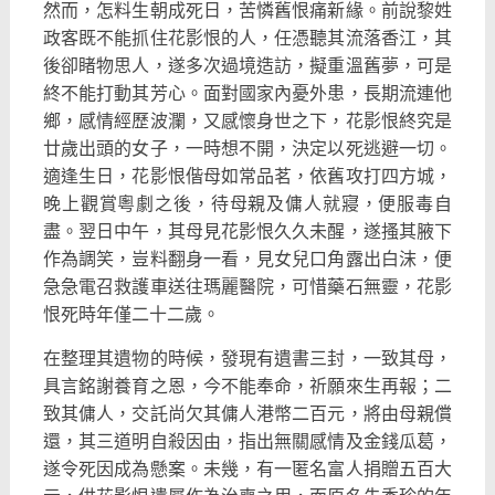
然而，怎料生朝成死日，苦憐舊恨痛新緣。前說黎姓
政客既不能抓住花影恨的人，任憑聽其流落香江，其
後卻睹物思人，遂多次過境造訪，擬重溫舊夢，可是
終不能打動其芳心。面對國家內憂外患，長期流連他
鄉，感情經歷波瀾，又感懷身世之下，花影恨終究是
廿歲出頭的女子，一時想不開，決定以死逃避一切。
適逢生日，花影恨偕母如常品茗，依舊攻打四方城，
晚上觀賞粵劇之後，待母親及傭人就寢，便服毒自
盡。翌日中午，其母見花影恨久久未醒，遂搔其腋下
作為調笑，豈料翻身一看，見女兒口角露出白沫，便
急急電召救護車送往瑪麗醫院，可惜藥石無靈，花影
恨死時年僅二十二歲。
在整理其遺物的時候，發現有遺書三封，一致其母，
具言銘謝養育之恩，今不能奉命，祈願來生再報；二
致其傭人，交託尚欠其傭人港幣二百元，將由母親償
還，其三道明自殺因由，指出無關感情及金錢瓜葛，
遂令死因成為懸案。未幾，有一匿名富人捐贈五百大