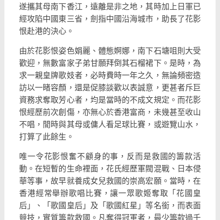
遂攜其母南下香江，遠離是非之地，其時加上日軍已
經攻陷中國東三省，劍指中國沿海城市，助長了花影
恨赴港的決心。
由於花影恨姿色娟麗、體態婀娜，南下石塘咀則大受
歡迎，無數富家子弟甘願拜倒其石榴裙下。是時，為
求一親皇牌歌妓者，必時費時一年之久，無論頻密造
訪以一睹容顏，還是促膝談歡以表誠意，更甚者斥巨
資務求奪取芳心者，均是當時的不成文規定。而花影
恨經歷前次創傷，亦無心於香港富商，未幾甚至收山
不唱，閒時與其母或傭人看足球比賽，或遊覽山水，
打算了此餘生。
唯一令花影恨奮不顧身的事，反而是救國的籌款活
動。在短暫的生命裡面，花氏經歷軍閥混戰、日本侵
華等事，故早就養成女兒救國的崇高宏願。當時，在
香港經常舉辦歌唱比賽，讓一眾歌姬奪取「花國皇
后」、「歌國皇后」及「歌國紅星」等名銜，而表面
競技，實質籌款救國。凡奪得冠軍者，最少籌款過千