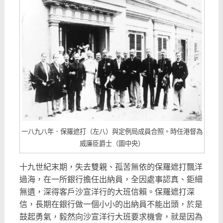
一八九八年．保羅遮打（左八）與定例局成員合照。時任港督為
威廉臣爵士（圖中央）
十九世紀末期，失去雙親、孤苦無依的保羅遮打飄洋
過海，在一所銀行擔任出納員，全因處事認真、鉅細
無遺，深得客戶沙宣洋行的大班信賴。保羅遮打深
信，長期在銀行做一個小小的出納員不能出頭，於是
鼓起勇氣，毅然向沙宣洋行大班要求機會，就是因為