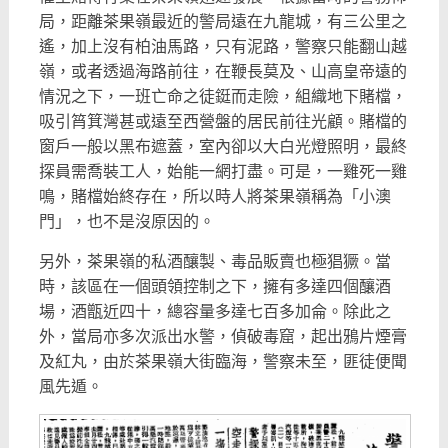
局，距離茶果嶺最近的警局遠在九龍城，有三公里之
遙，加上沒有柏油馬路，只有泥路，警察只能翻山越
嶺，或者透過海路前往，在鞭長莫及、山高皇帝遠的
情況之下，一班亡命之徒鋌而走險，組織地下賭檔，
吸引筲箕灣甚或遠至西營盤的居民前往光顧。賭檔的
窗戶一般以黑布遮蓋，室內卻以大白光燈照明，最終
探員需喬裝工人，始能一網打盡。可是，一雞死一雞
鳴，賭檔始終存在，所以時人將茶果嶺稱為「小澳
門」，也不是沒原因的。
另外，茶果嶺的私酒釀製、毒品販賣也極猖獗。當
時，該區在一個頭領控制之下，擁有多達四個釀酒
場，酒甑近四十，總容量多達七百多加侖。除此之
外，當局亦多次派出水警，偵破毒窟，起出鴉片煙膏
及紅丸，由於茶果嶺大街臨海，警察未至，匪徒便聞
風先遁。