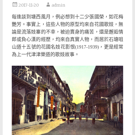
2017-11-20
admin
每逢談到塘西風月，例必想到十二少張國榮，如花梅
艷芳。事實上，這些人物的原型均來自花國歌妓，無
論是流落妓寨的不幸，被迫賣身的痛苦，還是邂逅情
郎或負心漢的經歷，均來自真實人物，而居於石塘咀
山道十五號的花國名妓花影恨(1917-1939)，更是經常
為上一代津津樂道的歌妓故事。