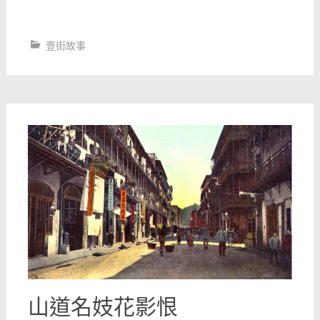
壹街故事
山道名妓花影恨