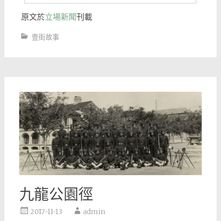
原文於
立場新聞
刊載
壹街故事
九龍公園徑
2017-11-13
admin