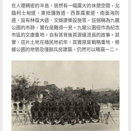
在人煙稠密的半島，居然有一幅廣大的休憩空間，北
臨柯士甸道、東抵彌敦道、西靠廣東道、南面海防
道，設有林蔭大道、文娛康樂設施等，這個稱為九龍
公園的市肺，實在是難得一見。九龍公園徑作為紀念
市區的文康重地，自有其背後其源遠流長的故事。其
實，這片土地在殖民地初年，其實原是戰略重地，根
據公園的地勢及僅餘兵房建築，仍然可以略窺一二。