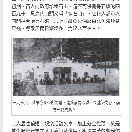
初期，商人向政府承租石山，這座可供開採石礦的四
百九十二尺高的山頭又稱「多石山」，任何人都可以
向開採者購買石礦。加上亞細亞火油廠由北角遷址茶
果嶺，導致居民日漸增多，竟達八百多人。
一九五六．茶果嶺鄉公所開幕，建築前為沙灘。今建築尚存，前
方已變成馬路。
工人居住偏遠，娛樂活動欠奉，加上薪金微薄，於是
催生賭博行業在茶果嶺迅速發展。根據當時的警務佈