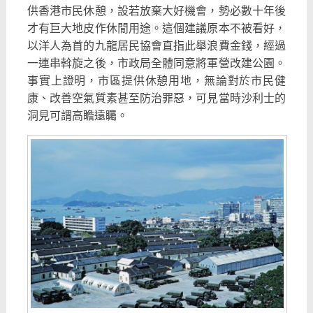
供香港市民休憩，設若放棄大好機會，勢必數十年後
才有巨大地皮作休閒用途。這個建議原本不被看好，
以洋人為首的九龍居民協會直指此舉浪費金錢，經過
一連串斡旋之後，市政局全體同意將軍營改建公園。
事實上證明，市區提供休憩用地，無論對於市民健
康、改善空氣質素甚至防治罪惡，可見當時沙利士的
洞見可謂高瞻遠矚。