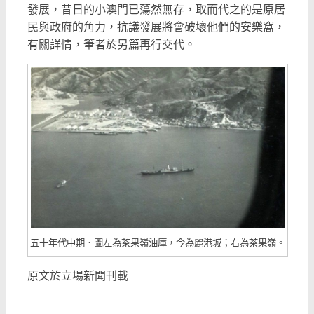
發展，昔日的小澳門已蕩然無存，取而代之的是原居
民與政府的角力，抗議發展將會破壞他們的安樂窩，
有關詳情，筆者於另篇再行交代。
五十年代中期．圖左為茶果嶺油庫，今為麗港城；右為茶果嶺。
原文於立場新聞刊載