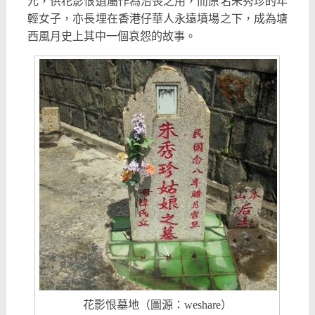
元，供花影恨遺屬作為治喪之用，而原名朱秀珍的年
輕女子，亦長埋在香港仔華人永遠墳場之下，成為塘
西風月史上其中一個哀怨的故事。
花影恨墓地（圖源：weshare）