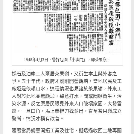
1948年4月3日．警探包圍「小澳門」，即茶果嶺。
採石及油庫工人聚居茶果嶺，又衍生本土與外客之
爭。五十年代，政府才剛剛開發觀塘，當地居民及工
廠還是依賴山水，這種情況也見諸於茶果嶺，外來工
人對於此地並無顧忌，肆意打水，間或罔顧衛生，污
染水源，反之原居民眼見外來人口破壞家園，大發雷
霆，一旦口角，馬上拳棍刀鋒並出，直至茶果嶺成立
警崗，情況才稍有改善。
隨著當局銳意開拓工業及住宅，擬透過收回土地再圖