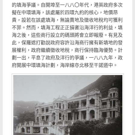
的填海爭議。自開埠至一八八〇年代，港英政府多次
擬在中環填海，該處屬於四環九約的核心，地價昂
貴，設若在該處填海，無論賣地及徵收地稅均可獲利
不菲。然而，填海工程正正損害沿海洋行的利益，填
海之後，這些商行設立的碼頭將會立即報廢。有見及
此，保羅遮打勸說政府容許沿海商行擁有新填地的發
展權利，政府繼續徵收地稅，商行保持臨海優勢。計
劃一出，平息了政府及洋行的爭議，一八八九年，政
府開展中環填海計劃，海岸線亦北移至干諾道中。