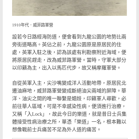
1910年代．威菲路軍營
設若今日路經海防道，便會看到九龍公園的地勢比兩
旁街道略高。英佔之前，九龍公園原是原居民的住
處，英軍入駐之後，認為該處有利勘察附近海域，便
將原居民趕走，改為威菲路軍營。當時，守軍大部分
以印籍為主，出入以馬匹代步，故又稱摩羅軍營。
自從英軍入主，尖沙嘴變成洋人活動地帶，原居民北
遷油麻地，威菲路軍營變成斷絕油尖兩域的屏障。華
洋、油尖之間的唯一聯繫是娼妓，印籍軍人尋歡，必
前往華人區域，可是不幸感染性病，便須進行治療，
又稱「入Lock」，故此今日的樂道，就是昔日士兵集
體接受性病治療之所，單憑「樂道」一名，根本難以
想像戰前士兵痛苦不足為外人道的痛苦。