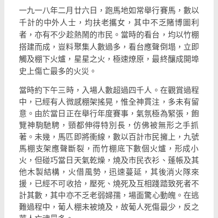
一九一八年二月廿六日，跑馬地如常舉行賽馬，
數以
千計的中外人士，均扶老攜女，其中不乏賭博圖利
者，
亦有不少趁熱鬧的市民。當時的看台，均以竹棚
搭建而成，
豈料聚集人數過多，看台應聲倒塌，立即
觸及棚下火爐，星星之火，
極速燎原，最終釀成開埠
史上傷亡最多的火災。
當時約下午三時，入場人數超過四千人。在觀賞過程
中，
已經有人微感棚架搖晃，惟全神貫注，多未有留
意。
由於當日正在舉行年度賽事，氣氛極為緊張，飽
覽神駒馳騁，
頸都伸得特別長，仿佛被無形之手抓
著。未幾，馬匹即將衝線，
數以百計市民擁上，九號
馬棚支架應聲斷裂，而竹棚底下數個火爐，
形成小
火，但碰巧當日天氣乾燥，燒及市民衣衫、
蓬帳及其
他木製結構，火借風勢，迅速蔓延，其後消火隊來
援，
已經不可收拾，壓死、燒死及互相踐踏致死者不
計其數，
其中亦不乏老弱婦孺，場面驚心動魄。在逃
難過程中，
葡人棚未被燒及，故葡人死傷最少，反之