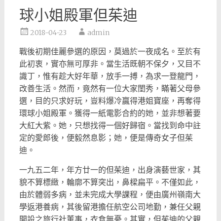
球小姐殿軍但茱迪
2018-04-23
admin
戰後初期佳麗參選的原因，莫過於一夜成名。至於有
此初衷，
實亦無可厚非。當生活既朝不保夕，又目不
識丁，惟有趁大好年華，
放手一搏，為求一登龍門，
改善生活。然而，竟然有一位大家閨秀，
瞞著父母參
選，目的只求好玩，豈料爆冷贏得港姐寶座，
再奪得
環球小姐殿軍。獲得一紙電影合約的她，
並非想著要
大紅大紫。她，只想找得一個好歸宿。
當找到命中註
定的愛郎後，便毅然息影；她，便是傳奇女子但茱
迪。
一九五二年，年方廿一的但茱迪，出身演藝世家，其
貌不算標緻，
輪廓不算突出，鼻樑扁平。不僅如此，
由於體弱多病，
並未完成大學課程，便由廣州嶺南大
學返港養病，
其後留港擔任航空公司地勤，兼任父親
開設之旅行社董事，
衣食無憂。其實，但茱迪的父親