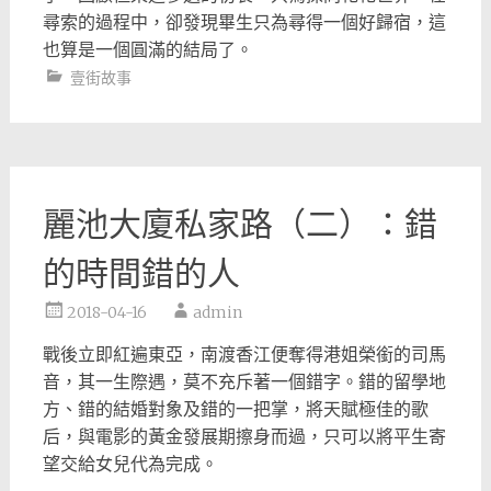
尋索的過程中，卻發現畢生只為尋得一個好歸宿，
這
也算是一個圓滿的結局了。
壹街故事
麗池大廈私家路（二）：錯
的時間錯的人
2018-04-16
admin
戰後立即紅遍東亞，南渡香江便奪得港姐榮銜的司馬
音，
其一生際遇，莫不充斥著一個錯字。錯的留學地
方、
錯的結婚對象及錯的一把掌，將天賦極佳的歌
后，
與電影的黃金發展期擦身而過，
只可以將平生寄
望交給女兒代為完成。