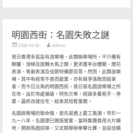
明園西街：名園失敗之謎
2018-03-19
admin
昔日香港多區設有游樂場，此類娛樂場所，不只備有
鞦韆、
滑梯及旋轉木馬之類，更添置亭台樓閣、煙花
表演、
粵劇表演及佳節特備節目等。然而，此類游樂
場，
其中有經常不善而歇業，亦有競爭落敗而結束
者，
而今日北角的明園西街，昔日是名園游樂場之所
在地，
由於地處偏遠，特色欠奉，經過多番易手、停
業，最終改建住宅，
結束其短暫業務。
名園遊樂場的致命傷，首先是遇上罷工風潮。早於一
九一八年，
名園便已開張營業，當時集團善用大片曠
地，開辦馬戲招徠，
又定期舉辦拳擊比賽，並設佳餚