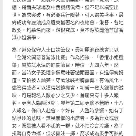
棚、哥爾夫球場及中西餐館俱備，但不足以橫空出
世。為求突破，有必要兵行險著，引入選美盛事，最
終成功令麗池成為遠東最著名的夜總會，港督、各地
政要，均慕名而來，歸根究底，莫不源於麗池首辦香
港小姐選舉。
為了避免保守人士口誅筆伐，最初麗池夜總會只以
「全港公開慈善游泳比賽」作為招徠，「香港小姐選
舉」屬於試水溫的餘慶節目，時值一九四六年。然
而，當時女子恐懼參選意味著拋頭露面，有違傳統婦
道，又怕被人訕笑，穿著泳裝袒胸露臂，有傷風化，
儘管得獎者可以獲得試鏡機會，初嘗一登大銀幕的滋
味，可是報名人數亦少之又少。首屆只有十多人報
名，更有人臨陣退縮；翌年第二屆更慘不若睹，十八
人報名，僅四人赴會，幸好有二人臨時參選，始有丁
點爭逐的意味。無畏無懼的出席者，多為舞女或歌
女，既是被人看不起的一群，就不怕冷言冷語，為了
扭轉自身命運，但求孤注一擲，務求成為炙手可熱的