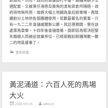
新填地。然而，政府的算盤卻打不響，
銅鑼灣缺少交
通配套，又被灣仔海旁及東角的渣甸貨倉所隔絕，
政
府得地無所用，故將大幅土地闢為皇后遊樂場，
再陸
續割分土地供各個團體使用。若數最著名的賓客，
只
有一九二二年皇儲威爾斯公爵。其訪港期間，曾在該
處策馬耍樂，
十四年後皇儲登基，旋即因為堅決迎娶
失婚婦人而被迫放棄帝位，
已經是戰前銅鑼灣數一數
二的地區盛事了。
壹街故事
黃泥涌道：六百人死的馬場
大火
2018-03-26
admin