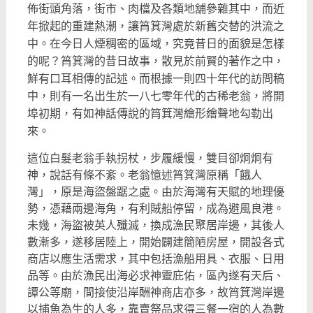
佈街頭角落，
街市、肉檔及各類地舖參雜其中，而近
年掀起的重建熱潮，
讓筲箕灣處於新舊交替的洪流之
中。在今日人煙稠密的區域，
究竟昔日的面貌是怎樣
的呢？筲箕灣的昔日故事，
散見於前賢的著作之中，
鮮有口耳相傳的記述。
而根據一則四十年代的訪問稿
中，
則有一名出生於一八七零年代的古稀老翁，將開
埠初期，
有如神話傳說的筲箕灣繪形繪聲地勾勒出
來。
這位白髮老翁手執拐杖，步履緩慢，雙目卻炯炯有
神，
說話有條不紊。老翁憶述筲箕灣原稱「餓人
灣」，
原是海盜盤踞之處。由於海灣有天賦的地理優
勢，憑藉兩邊海角，
有利賊船停留，成為避風良港。
未幾，海盜被英人殲滅，
換成漁民聚居岸邊，其後人
數漸多，遂移居陸上，
開始闢建簡陋房屋，開設各式
商店以應生活需求，
其中包括漁船用具、衣服、日用
品等。由於漁民出海必求神靈庇佑，
區內遂有天后、
譚公等廟，間接使沿岸酬神商店亦多，
故筲箕灣岸邊
以捕魚為生的人多，
靠賣祭品求得三餐一宿的人為數