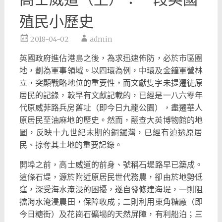
殖民小歷史
2018-04-02
admin
英國政府進佔港島之後，為求迅速佈防，必於市區圈
地，
劃為軍事領域。以四環為例，中環及金鐘軍營林
立，
突顯戰略地位的重要性，而文獻隻字未提遷徒原
居民的記錄，
較早有文獻記載的，已經是一八六零年
代原威菲路兵房舊址（
即今日九龍公園），盡遷華人
原居民至油麻地的歷史。然而，
翻查大英博物館的地
圖，反映十九世紀末期的銅鑼灣，
已經有迫遷原居
民、掠奪其土地的重要記錄。
開埠之前，高士威道的前身、號稱石堤路早已築成。
這條石堤，
源於附近原居民世代務農，卻由於地勢低
窪，深受海水淹浸的困擾，
遂自發修建海堤，一則阻
擋海水淹浸農田，保障收成；
二則利用東角糖廠（即
今日糖街）及花崗石礦場的天然屏障，
有利船泊；三