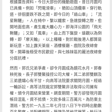
根據廣告資料，今日大部份的機動遊戲，昔日月園均
已具備。例如「閃電滑車」，猶如山頂纜車，穿行軌
道，徘徊要跌不跌之間，即今日的「過山車」；「流
星鞦韆」，人在椅中，繫以鐵索，急速旋轉之際，愈
開地面愈高，產生龐大離心力，即海洋公園的「飛天
鞦韆」；又如「風車」，由上而下盤旋，遠觀以為倒
轉，即「摩天輪」，以上種種，對於戰後港人都算是
新玩意，加上露天茶座、酒樓餐廳、戲院及夜總會
等，開幕後極受市民歡迎，與七姊妹區的麗池夜總會
分庭抗禮。
然而，郭氏兄弟爭產，卻令月園成為鏡花水月。郭春
秧死後，長子郭雙鰲操控公司大權，其二弟郭雙麒及
三弟遺孀心有不甘，向高等法院要求關閉月園。經過
一輪訴訟，高等法院裁定郭雙鰲非法取得公司擁有
權，頒令月園結束營業。調查期間，警方卻發現月園
帳目混亂，資不抵債，欠款多達三百萬元。為防東主
潛逃，警方於一九五二年七月廿八日下午四時出動數
百名警察，並配備鋼盔、籐牌及其他武器等，執行法