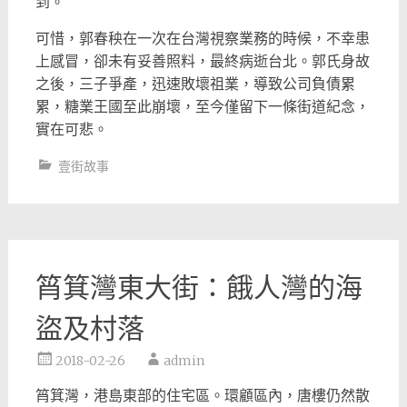
到。
可惜，郭春秧在一次在台灣視察業務的時候，不幸患
上感冒，
卻未有妥善照料，最終病逝台北。郭氏身故
之後，三子爭產，
迅速敗壞祖業，導致公司負債累
累，糖業王國至此崩壞，
至今僅留下一條街道紀念，
實在可悲。
壹街故事
筲箕灣東大街：餓人灣的海
盜及村落
2018-02-26
admin
筲箕灣，港島東部的住宅區。環顧區內，唐樓仍然散