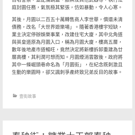
庭封園任務，氣氛極其緊張，仿如暴動，令人心寒。
其後，月園以二百五十萬轉售商人李世華，償還未清
債務，改名「大世界遊樂場」。隨著香港樓宇短缺，
業主決定停辦娛樂事業，改建住宅大廈，其中北角道
與英皇道原為月園入口，稱為月園大廈，樓高五層，
數年後地產市道暢旺，竟然決定將新樓拆卸重建為廿
層高樓，其利潤可想而知。月園煙消雲散後，政府將
其中一條崛頭巷命名為「月園街」，在紀念既刺激且
生動的樂園時，卻又諷刺爭產終致兄弟反目的故事。
壹街故事