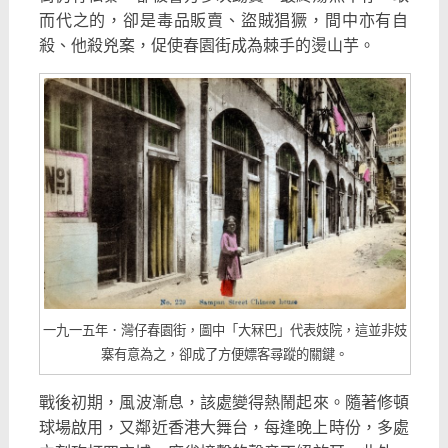
而代之的，卻是毒品販賣、
盜賊猖獗，間中亦有自
殺、他殺兇案，
促使春園街成為棘手的燙山芋。
一九一五年．灣仔春園街，圖中「大冧巴」代表妓院，這並非妓
寨有意為之，卻成了方便嫖客尋蹤的關鍵。
戰後初期，風波漸息，該處變得熱鬧起來。隨著修頓
球場啟用，
又鄰近香港大舞台，每逢晚上時份，多處