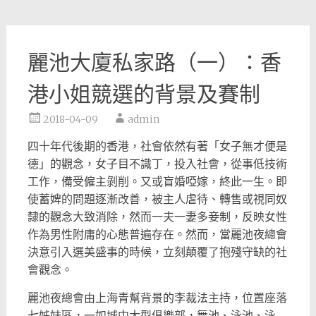
麗池大廈私家路（一）：香
港小姐競選的背景及賽制
2018-04-09
admin
四十年代後期的香港，社會依然有著「女子無才便是
德」的觀念，女子目不識丁，投入社會，從事低技術
工作，備受僱主剝削。又或盲婚啞嫁，終此一生。即
使蓄婢的問題逐漸改善，被主人虐待、轉售或視同奴
隸的觀念大致消除，然而一夫一妻多妾制，反映女性
作為男性附庸的心態普遍存在。然而，當麗池夜總會
決意引入選美盛事的時候，立刻顛覆了抱殘守缺的社
會觀念。
麗池夜總會由上海青幫背景的李裁法主持，位置座落
七姊妹區，一如城中大型俱樂部，舞池、泳池、泳