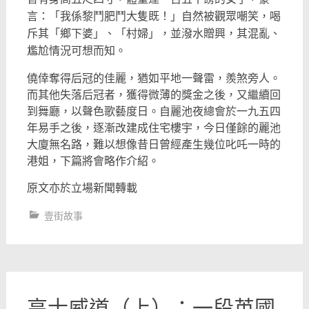
言：「我係黎鬥肥鬥大隻既！」自然被觀眾嘲笑，喝
斥其「鄉下婆」、「村婦」，並潑水贈興，其混亂、
尷尬情況可想而知。
僥倖奪得后冠的佳麗，猶如平地一聲雷，羨煞旁人。
而其他失落后冠者，獲得微薄的獎金之後，又繼續回
到舞廳，以聲色歌藝度日。自麗池夜總會於一九五四
年易手之後，逐漸改建成住宅樓宇，今日僅餘的麗池
大廈無名路，難以想像昔日曾經產生幾位叱吒一時的
港姐，下篇將會略作介紹。
原文亦於立場新聞轉載
壹街故事
高士威道（上）：一段英國