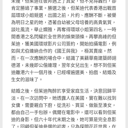
未幾，但茱迪在彼邦遇上了真愛，但不見得轟烈，
卻
肯定勝過了事業。勝選之後，
但茱迪代表香港出戰首
屆環球小姐競選，出國之前，片約、
應酬不斷，被譽
為明日之星的她，憑著自幼被父母培養的高貴氣質，
談吐風流，舉止嫻雅，再奪得環球小姐第四名，
一時
間香港之名閃耀於全世界的娛樂頭條。再攀高峰的但
茱迪，
獲美國環球影片公司簽約，開始拍攝電影，例
如與尤伯連納合作的《
國王與我》，極其賣座。然
而，在一次應酬的場合中，
結識了美籍華裔建築師胡
德湛，未幾即公偕連理，翌年女兒出生，
想不到但茱
迪離港六十一個月後，已經嚐遍選美、拍戲、
結婚及
生女的滋味了。
結婚之後，但茱迪陶醉於享受家庭生活，決意回歸平
淡。
在一次訪問中，她透露人在美國，實在難以找到
女傭，
需要親自下廚，從洗衫、買菜、做飯至湊女，
都由自己一手包辦。
偶爾在電影中，還可以看到但茱
迪的身影，但六十年代末期之後，
她可算是完全息影
了。回顧但茱迪參選的初衷，只為探問花花世界，
在