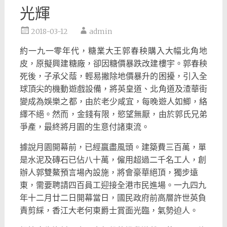
光輝
2018-03-12
admin
約一九一零年代，糖業大王郭春秧購入大幅北角地
皮，原擬興建糖廠，卻因糖價暴跌改建樓宇。郭春秧
死後，子承父蔭，輕易撇除地價暴升的困擾，引入全
球頂尖的機動遊戲設備，將英皇道、北角道及渣華街
變成為娛樂之都，由於老少咸宜，每晚遊人如鯽，絡
繹不絕。然而，金錢有限，慾望無厭，由於郭氏兄弟
爭產，最終將月園的生意付諸東流。
據說月園開幕前，已經贏盡風頭。建築費三百萬，單
是水泥及磚石已佔八十萬，僱用超過二千名工人，創
辦人郭雙鰲預言場內設施，將會豪華絕頂，獨步遠
東，需要聘請四百員工迎接全港市民進場。一九四九
年十二月廿二日開幕當日，國民政府前高層許世英負
責剪綵，香江大老何東爵士賞面光臨，氣勢迫人。