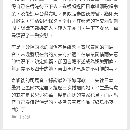
得自己在香港待不下去，
遂輾轉返回日本繼續歌唱事
業，及後進軍台灣賣唱，
再敗走泰國夜總會，猶如天
涯歌女，生活朝不保夕。幸好，
在頻繁的社交活動期
間，認識了郭姓商人，嫁入了豪門，
生下了女兒，算
是獲得了一點安慰。
可是，分隔兩地的關係不易維繫。寄居泰國的司馬
音，
未幾發現在台的丈夫有外遇，在事業愛情兩失意
的情況下，
決定仰藥，卻因自殺不遂成為娛樂頭條，
年屆差不多四十的她，
東山再起已經是不可能的事。
息影後的司馬音，據說最終下嫁傳教士，先往日本，
最終赴墨爾本定居。經歷三次婚姻的她，
平生最得意
的或許是女兒郭佑華一度是邵氏的當家花旦，
而司馬
音自己最值得傳誦的，或者只有其作品《綠島小夜
曲》了。
未分類