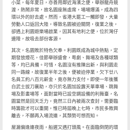
小菜，每年夏日，
亦善用鄰近海濱之便，舉辦龍舟競
渡，熱鬧非常，故名園座無虛席，
場場爆滿，成為四
環以外的好去處。然而，省港大罷工一觸即發，
大量
勞動人口返回大陸，導致名園被迫關閉，復業之後，
卻遇上利園遊樂場啟業，因其有地利之便，位於灣仔
邊陲，
故吸去部份客源。
其次，名園敗於特色欠奉。利園既成為城中熱點，定
期發放煙花，
佳節舉辦盛會，粵劇、舞場及各種球類
等，均已具備。可惜，
名園沒有推陳出新，與利園走
同一路線，故復業半年之後，
便被迫停業，欠下廿八
名員工約八百元薪金，竟亦無力支付。
即使一年後獲
白武士拔刀襄助，亦只於名園加設露天單車場、
跳舞
場及影畫場等，面對當時已設空調設備的利舞臺，
名
園當然是回天乏力，竟然三日內被兩次查封，
需要臨
時籌款才可以重開，惟已時屆晚上七時，市民多敗興
離去，
不願再入場流連，其頹勢可想而知。
屋漏偏逢連夜雨，船遲又遇打頭風。在面臨倒閉的環