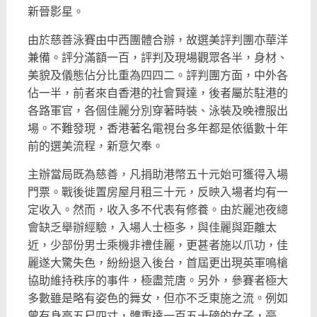
新晉影星。
由於慈善泳賽由中西團體合辦，故選美評判團亦華洋
兼備。評分滿額一百，評判及現場觀眾各半，身材、
美貌及儀態佔分比重為四四二。評判團方面，中外各
佔一半，前者來自香港的社會賢達，後者屬於駐港的
各路軍官，各個佳麗分別穿著時裝、泳裝及晚禮服出
場。不難發現，香港著名電視台多年都是依循數十年
前的選美流程，新意欠奉。
主辦當局既為慈善，凡捐助港幣五十元始可獲得入場
門票。戰後徙置房屋月租三十元，反映入場者均有一
定收入。然而，收入多不代表有修養。由於麗池夜總
會缺乏舉辦經驗，入場人士極多，與佳麗與距離太
近，少部份男士乘機非禮佳麗，更甚者施以爪功，佳
麗遂大驚失色，紛紛退入後台，首屆更出現英軍鳴槍
協助維持秩序的事件，極盡荒唐。另外，參賽者極大
多數雖是略有姿色的舞女，但亦不乏東施之流。例如
曾有身高五尺四寸，體重達一百五十磅的女子，豪