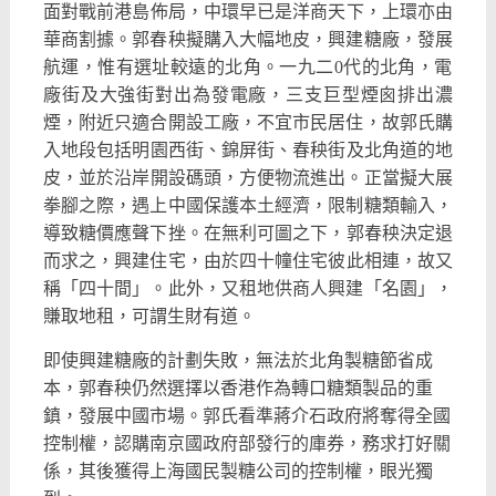
面對戰前港島佈局，中環早已是洋商天下，上環亦由
華商割據。
郭春秧擬購入大幅地皮，興建糖廠，發展
航運，
惟有選址較遠的北角。一九二0代的北角，
電
廠街及大強街對出為發電廠，三支巨型煙囪排出濃
煙，
附近只適合開設工廠，不宜市民居住，
故郭氏購
入地段包括明園西街、錦屏街、春秧街及北角道的地
皮，
並於沿岸開設碼頭，方便物流進出。正當擬大展
拳腳之際，
遇上中國保護本土經濟，限制糖類輸入，
導致糖價應聲下挫。
在無利可圖之下，郭春秧決定退
而求之，興建住宅，
由於四十幢住宅彼此相連，故又
稱「四十間」。此外，
又租地供商人興建「名園」，
賺取地租，可謂生財有道。
即使興建糖廠的計劃失敗，無法於北角製糖節省成
本，
郭春秧仍然選擇以香港作為轉口糖類製品的重
鎮，發展中國市場。
郭氏看準蔣介石政府將奪得全國
控制權，
認購南京國政府部發行的庫券，務求打好關
係，
其後獲得上海國民製糖公司的控制權，眼光獨