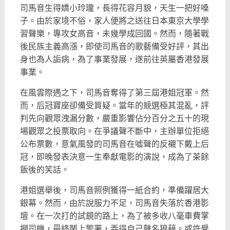
司馬音生得嬌小玲瓏，長得花容月貌，天生一把好嗓
子。
由於家境不俗，家人便將之送往日本東京大學學
習聲樂，
專攻女高音，未幾學成回國。然而，隨著戰
後民族主義高漲，
即使司馬音的歌藝備受好評，其出
身也為人詬病，為了事業發展，
遂前往英屬香港發展
事業。
在風雲際遇之下，司馬音奪得了第三屆港姐冠軍。然
而，
后冠寶座卻備受質疑。當年的競選極其混亂，
評
判先向觀眾洩漏分數，
嚴重影響佔分百分之五十的現
場觀眾之投票取向。在爭議聲不斷中，
主辦單位拒絕
公布票數，
意氣風發的司馬音在噓聲的反襯下戴上后
冠，
即晚發表決意一生奉獻電影的演說，成為了茶餘
飯後的笑話。
港姐選舉後，司馬音照例獲得一紙合約，準備躍居大
銀幕。然而，由於說服力不足，司馬音失落於香港影
壇。
在一次打的試鏡的路上，為了被多收八毫車費掌
摑司機，
最終鬧上警署，弄得自己聲名狼藉。或許覺