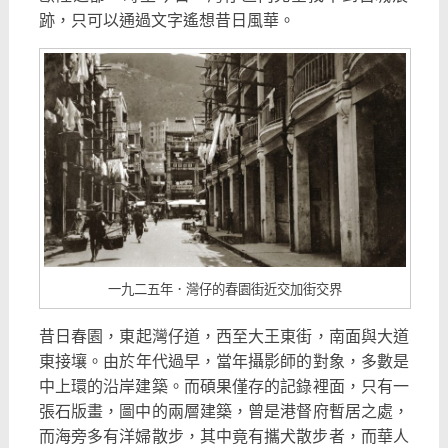
跡，只可以通過文字遙想昔日風華。
一九二五年．灣仔的春園街近交加街交界
昔日春園，東起灣仔道，西至大王東街，南面與大道
東接壤。
由於年代過早，當年攝影師的對象，多數是
中上環的沿岸建築。
而碩果僅存的記錄裡面，只有一
張石版畫，圖中的兩層建築，
曾是港督府暫居之處，
而海旁多有洋婦散步，其中竟有攜犬散步者，
而華人