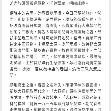
苦力於碼頭搬運貨物，洋尊華卑，相映成趣。
傳說中的春園，外界綴以圍欄，今日已蕩然無存。然
而，
即使明線消失，暗界猶在，現時的街道名稱，亦
反映春園昔日規劃。
春園街，即寶順洋行大班顛地的
邸宅；三板街，
傳說即是顛地閒時泛舟遊玩之處，故
該處呈現三角形，
略可窺探其地勢。當時，寶順洋行
往來中國貨物，多運至太原、
廈門兩處，故特闢太原
街及廈門街，藉以寄存貨物，
故春園面積雖小，內部
結構卻極之講究。然而，顛地未幾罹患惡疾，
最終病
逝英國。由於寶順洋行生意慘談，顛地臨行時將餘產
變賣，
導致一度成為神話的春園，淪為三教九流之
所。
顛地撤出之後，春園之名消失，碩果僅存的春園街，
卻以大冧把取而代之。「大冧把」原指唐樓地面的門
牌號碼，
由於該處淪為妓寨，「大冧把」成為尋花問
柳的標識。
隨著一九三五年政府嚴令禁娼，期間春園
街仍有私寨，
卻被警方多次踢竇，最終蕩然不存。取