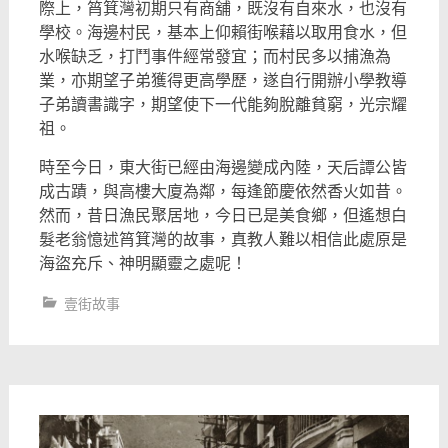
際上，筲箕灣初期只有商舖，
既沒有自來水，也沒有
學校。海邊村民，
基本上仰賴街喉藉以取用食水，但
水喉缺乏，打鬥事件經常發宜；
而村民多以捕漁為
業，亦期望子弟獲得更高學歷，
遂自行開辦小學教導
子弟讀書識字，期望使下一代能夠脫離貧窮，
光宗耀
祖。
時至今日，東大街已經由海邊變成內陸，天后譚公皆
成古蹟，
與高樓大廈為鄰，每逢節慶依然香火如昔。
然而，昔日漁民聚居地，
今日已是美食鄉，但遙想白
髮老翁憶述筲箕灣的故事，
真教人難以相信此處原是
海盜充斥、神明顯靈之處呢！
壹街故事