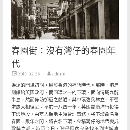
春園街：沒有灣仔的春園年
代
2018-02-26
admin
遙遠的開埠初期，屬於香港的神話時代。那時，
港島
割讓給英國政府，而四環之一的下環，面向清屬九龍
半島，
然而佈防卻極之簡陋，與中環強兵林立、軍營
處處大相徑庭。
早於一八四一年，英國寶順洋行投得
下環地段，
由商人顛地主領管理事務，將下環命名為
春園，數年之間，
將古名下環、今稱灣仔的地帶變成
歐陸之都。時至今日，
灣仔區內完全找不到古城痕