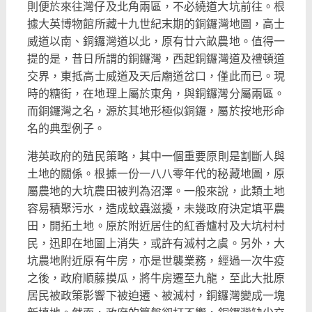
則便於來往灣仔及北角兩區，不必繞道大坑前往。
根
據大英博物館所藏十九世紀末期的銅鑼灣地圖，高士
威道以南、
銅鑼灣道以北，原有廿六畝農地。值得一
提的是，
昔日所謂的銅鑼灣，西起銅鑼灣道及禮頓道
交界，
東抵高士威道及天后廟道岔口，僅此而已。現
時的糖街，
在地理上屬於東角，與銅鑼灣分屬兩區。
而銅鑼灣之名，
源於其地形極似銅鑼，屬於按地形命
名的典型例子。
港英政府的殖民策略，其中一個重要原則是割斷人與
土地的關係。
根據一份一八八零年代的秘藏地圖，
原
屬農地的大坑農田被判為沼澤。一般來說，
此類土地
容易積聚污水，造成蚊蟲滋擾，未幾政府決定填平農
田，
開拓土地。原於附近居住的紅香爐村及大坑村村
民，
迅即在地圖上消失，或許有滅村之虞。另外，
大
坑農地附近原有牛房，亦是世襲業務，經過一次牛疫
之後，
政府順藤摸瓜，將牛房遷至九龍，
至此大批原
居民被政策影響下被迫遷、被滅村，
銅鑼灣變成一塊