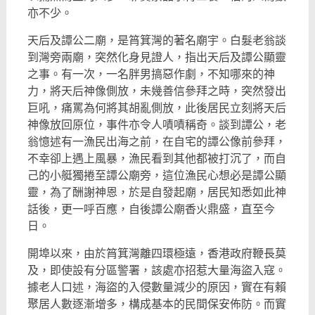
亦不少。
天后及譚公二廟，是筲箕灣的著名廟宇。白髮老翁談
到灣旁兩廟，
突然化身見證人，指出天后及譚公顯靈
之事。有一次，
一名胖男搞惡作劇，不知哪來的神
力，將天后神像側放，
未幾善信參拜之時，突然發出
巨吼，痛罵為何將其胡亂側放，
此後居民立刻將天后
神像放回原位，事件亦令人嘖嘖稱奇。
談到譚公，老
翁憶述有一漁民出海之前，在自宅的譚公像前參拜，
不幸卻上遇上風暴，漁民看到其他都被打沉了，
而自
己的小艇獨捲至譚公廟旁，這位漁民心想必是譚公顯
靈，
為了酬謝神恩，於是自發起廟，居民知悉如此神
話後，更一呼百應，
自後譚公廟香火鼎盛，直至今
日。
開埠以來，由於筲箕灣離四環極遠，香港政府鞭長莫
及，
即使設有分區警署，該處亦招惹大量海盜入寇。
據老人口述，
海盜的入侵數量減少的原因，實在有賴
聚居人數逐漸增多，
構成基本的民間保安佈防。而實