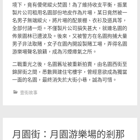
境下，
竟有傻佬縱火焚園！為了維持收支平衡，
振業
製片公司租用名園部份地皮作為片場，
某日竟然被一
名男子無端縱火，將片場的配景棚、衣衫及道具等，
全部付諸一炬。不僅製片公司損失甚大，
就連名園的
佈景園林已遭波及。後來，
又被警方在名園拘捕大量
男子非法取賭，女子在園內開設製賭工場，
弄得名園
游樂場聲名狼籍，成為污煙瘴氣之所。
二戰重光之後，名園舊址被重新拍賣，由名園西街至
錦屏街之間，
悉數興建住宅樓宇，曾經意欲成為獨當
一面的名園，
最終消失於大街小巷，誠為可惜。
壹街故事
月園街：月園游樂場的剎那