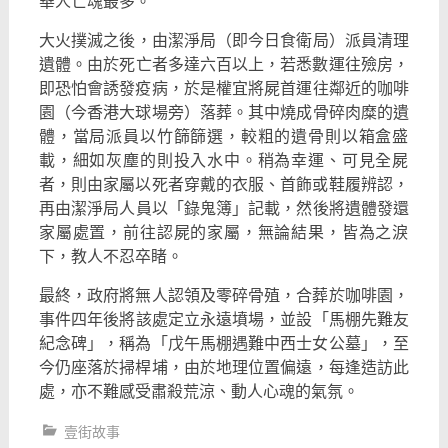
華人亡魂最多。
大火撲滅之後，由潔淨局（即今日食衛局）派員清理
遺體。
由於死亡者多達六百以上，若悉數運往殮房，
即恐怕會誘發疫病，
於是權宜將屍首運往鄰近的咖啡
園（今香港大球場旁）落葬。
其中燒成骨碎肉糜的遺
體，當局派員以竹篩篩選，
較粗的遺骨則以箱盒盛
載，細如灰塵的則投入水中。稍為幸運、
可見全屍
者，則由家屬以死者穿戴的衣服、首飾或鞋履辨認，
再由潔淨局人員以「錄鬼簿」記載，然後將遺體發還
家屬處置，
前往認屍的家屬，無論結果，皆為之淚
下，教人不忍卒睹。
最終，政府將無人認領及零碎骨殖，合葬於咖啡園，
事件四年後將該處定立永遠墳場，並設「馬棚先難友
紀念碑」，
稱為「戊午馬棚遇難中西士女公墓」，至
今仍座落於掃桿埔，
由於地理位置偏遠，每逢造訪此
處，亦不難感受肅殺荒涼、
動人心魂的氣氛。
壹街故事