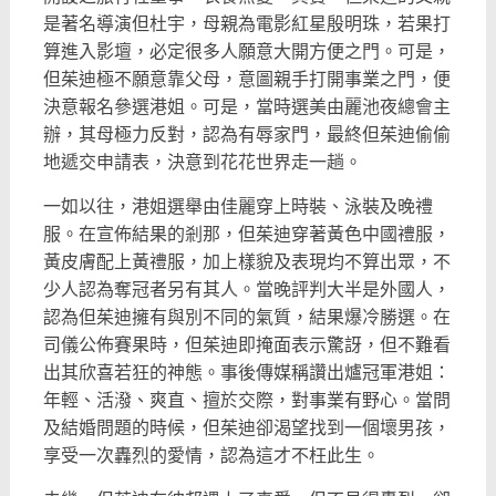
是著名導演但杜宇，
母親為電影紅星殷明珠，若果打
算進入影壇，
必定很多人願意大開方便之門。可是，
但茱迪極不願意靠父母，
意圖親手打開事業之門，便
決意報名參選港姐。可是，
當時選美由麗池夜總會主
辦，其母極力反對，認為有辱家門，
最終但茱迪偷偷
地遞交申請表，決意到花花世界走一趟。
一如以往，港姐選舉由佳麗穿上時裝、泳裝及晚禮
服。
在宣佈結果的剎那，但茱迪穿著黃色中國禮服，
黃皮膚配上黃禮服，
加上樣貌及表現均不算出眾，不
少人認為奪冠者另有其人。
當晚評判大半是外國人，
認為但茱迪擁有與別不同的氣質，
結果爆冷勝選。在
司儀公佈賽果時，但茱迪即掩面表示驚訝，
但不難看
出其欣喜若狂的神態。事後傳媒稱讚出爐冠軍港姐：
年輕、
活潑、爽直、擅於交際，對事業有野心。當問
及結婚問題的時候，
但茱迪卻渴望找到一個壞男孩，
享受一次轟烈的愛情，
認為這才不枉此生。