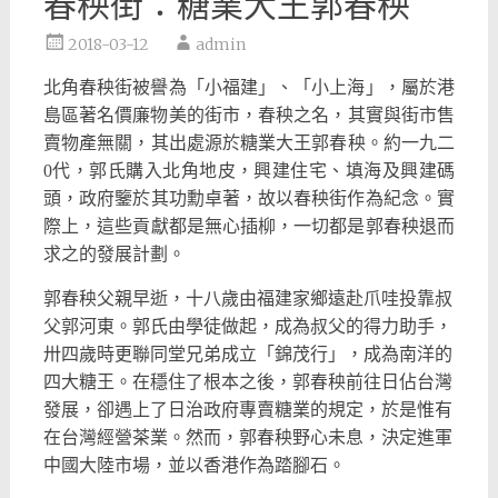
春秧街：糖業大王郭春秧
2018-03-12
admin
北角春秧街被譽為「小福建」、「小上海」，
屬於港
島區著名價廉物美的街市，春秧之名，
其實與街市售
賣物產無關，其出處源於糖業大王郭春秧。約一九二
0代，郭氏購入北角地皮，興建住宅、填海及興建碼
頭，
政府鑒於其功勳卓著，故以春秧街作為紀念。實
際上，
這些貢獻都是無心插柳，一切都是郭春秧退而
求之的發展計劃。
郭春秧父親早逝，十八歲由福建家鄉遠赴爪哇投靠叔
父郭河東。
郭氏由學徒做起，成為叔父的得力助手，
卅四歲時更聯同堂兄弟成立「錦茂行」，成為南洋的
四大糖王。
在穩住了根本之後，郭春秧前往日佔台灣
發展，
卻遇上了日治政府專賣糖業的規定，於是惟有
在台灣經營茶業。
然而，郭春秧野心未息，決定進軍
中國大陸市場，
並以香港作為踏腳石。