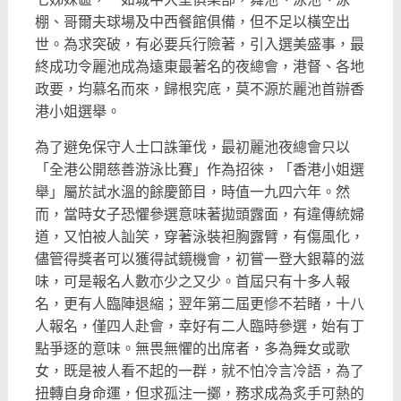
棚、哥爾夫球場及中西餐館俱備，但不足以橫空出
世。為求突破，有必要兵行險著，引入選美盛事，最
終成功令麗池成為遠東最著名的夜總會，港督、各地
政要，均慕名而來，歸根究底，莫不源於麗池首辦香
港小姐選舉。
為了避免保守人士口誅筆伐，最初麗池夜總會只以
「全港公開慈善游泳比賽」作為招徠，「香港小姐選
舉」屬於試水溫的餘慶節目，時值一九四六年。然
而，當時女子恐懼參選意味著拋頭露面，有違傳統婦
道，又怕被人訕笑，穿著泳裝袒胸露臂，有傷風化，
儘管得獎者可以獲得試鏡機會，初嘗一登大銀幕的滋
味，可是報名人數亦少之又少。首屆只有十多人報
名，更有人臨陣退縮；翌年第二屆更慘不若睹，十八
人報名，僅四人赴會，幸好有二人臨時參選，始有丁
點爭逐的意味。無畏無懼的出席者，多為舞女或歌
女，既是被人看不起的一群，就不怕冷言冷語，為了
扭轉自身命運，但求孤注一擲，務求成為炙手可熱的