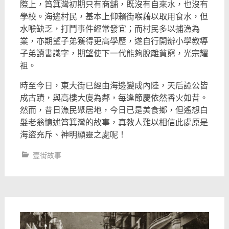
際上，筲箕灣初期只有商舖，
既沒有自來水，也沒有
學校。海邊村民，
基本上仰賴街喉藉以取用食水，但
水喉缺乏，打鬥事件經常發宜；
而村民多以捕漁為
業，亦期望子弟獲得更高學歷，
遂自行開辦小學教導
子弟讀書識字，期望使下一代能夠脫離貧窮，
光宗耀
祖。
時至今日，東大街已經由海邊變成內陸，天后譚公皆
成古蹟，
與高樓大廈為鄰，每逢節慶依然香火如昔。
然而，昔日漁民聚居地，
今日已是美食鄉，但遙想白
髮老翁憶述筲箕灣的故事，
真教人難以相信此處原是
海盜充斥、神明顯靈之處呢！
壹街故事