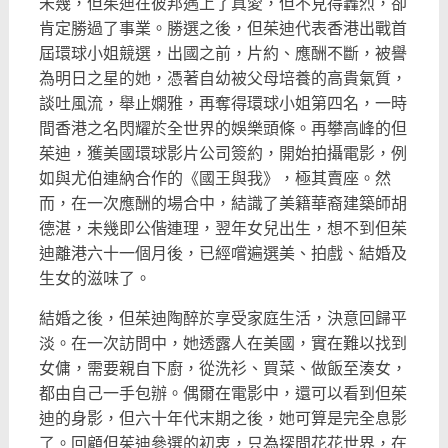
未幾，但茱迪在彼邦遇上了真愛，但不見得轟烈，
卻
肯定勝過了事業。勝選之後，
但茱迪代表香港出戰首
屆環球小姐競選，出國之前，片約、
應酬不斷，被譽
為明日之星的她，憑著自幼被父母培養的高貴氣質，
談吐風流，舉止嫻雅，再奪得環球小姐第四名，
一時
間香港之名閃耀於全世界的娛樂頭條。再攀高峰的但
茱迪，
獲美國環球影片公司簽約，開始拍攝電影，例
如與尤伯連納合作的《
國王與我》，極其賣座。然
而，在一次應酬的場合中，
結識了美籍華裔建築師胡
德湛，未幾即公偕連理，翌年女兒出生，
想不到但茱
迪離港六十一個月後，已經嚐遍選美、拍戲、
結婚及
生女的滋味了。
結婚之後，但茱迪陶醉於享受家庭生活，決意回歸平
淡。
在一次訪問中，她透露人在美國，實在難以找到
女傭，
需要親自下廚，從洗衫、買菜、做飯至湊女，
都由自己一手包辦。
偶爾在電影中，還可以看到但茱
迪的身影，但六十年代末期之後，
她可算是完全息影
了。回顧但茱迪參選的初衷，只為探問花花世界，
在