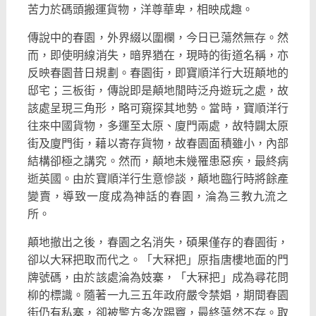
苦力於碼頭搬運貨物，洋尊華卑，相映成趣。
傳說中的春園，外界綴以圍欄，今日已蕩然無存。然
而，
即使明線消失，暗界猶在，現時的街道名稱，亦
反映春園昔日規劃。
春園街，即寶順洋行大班顛地的
邸宅；三板街，
傳說即是顛地閒時泛舟遊玩之處，故
該處呈現三角形，
略可窺探其地勢。當時，寶順洋行
往來中國貨物，多運至太原、
廈門兩處，故特闢太原
街及廈門街，藉以寄存貨物，
故春園面積雖小，內部
結構卻極之講究。然而，顛地未幾罹患惡疾，
最終病
逝英國。由於寶順洋行生意慘談，顛地臨行時將餘產
變賣，
導致一度成為神話的春園，淪為三教九流之
所。
顛地撤出之後，春園之名消失，碩果僅存的春園街，
卻以大冧把取而代之。「大冧把」原指唐樓地面的門
牌號碼，
由於該處淪為妓寨，「大冧把」成為尋花問
柳的標識。
隨著一九三五年政府嚴令禁娼，期間春園
街仍有私寨，
卻被警方多次踢竇，最終蕩然不存。取