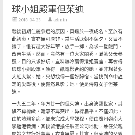
球小姐殿軍但茱迪
2018-04-23
admin
戰後初期佳麗參選的原因，莫過於一夜成名。至於有
此初衷，
實亦無可厚非。當生活既朝不保夕，又目不
識丁，惟有趁大好年華，
放手一搏，為求一登龍門，
改善生活。然而，竟然有一位大家閨秀，
瞞著父母參
選，目的只求好玩，豈料爆冷贏得港姐寶座，
再奪得
環球小姐殿軍。獲得一紙電影合約的她，
並非想著要
大紅大紫。她，只想找得一個好歸宿。
當找到命中註
定的愛郎後，便毅然息影；她，便是傳奇女子但茱
迪。
一九五二年，年方廿一的但茱迪，出身演藝世家，其
貌不算標緻，
輪廓不算突出，鼻樑扁平。不僅如此，
由於體弱多病，
並未完成大學課程，便由廣州嶺南大
學返港養病，
其後留港擔任航空公司地勤，兼任父親
開設之旅行社董事，
衣食無憂。其實，但茱迪的父親