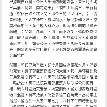
根據廣告資料，今日大部份的機動遊戲，昔日月園均
已具備。例如「閃電滑車」，猶如山頂纜車，穿行軌
道，徘徊要跌不跌之間，即今日的「過山車」；「流
星鞦韆」，人在椅中，繫以鐵索，急速旋轉之際，愈
開地面愈高，產生龐大離心力，即海洋公園的「飛天
鞦韆」；又如「風車」，由上而下盤旋，遠觀以為倒
轉，即「摩天輪」，以上種種，對於戰後港人都算是
新玩意，加上露天茶座、酒樓餐廳、戲院及夜總會
等，開幕後極受市民歡迎，與七姊妹區的麗池夜總會
分庭抗禮。
然而，郭氏兄弟爭產，卻令月園成為鏡花水月。郭春
秧死後，長子郭雙鰲操控公司大權，其二弟郭雙麒及
三弟遺孀心有不甘，向高等法院要求關閉月園。經過
一輪訴訟，高等法院裁定郭雙鰲非法取得公司擁有
權，頒令月園結束營業。調查期間，警方卻發現月園
帳目混亂，資不抵債，欠款多達三百萬元。為防東主
潛逃，警方於一九五二年七月廿八日下午四時出動數
百名警察，並配備鋼盔、籐牌及其他武器等，執行法