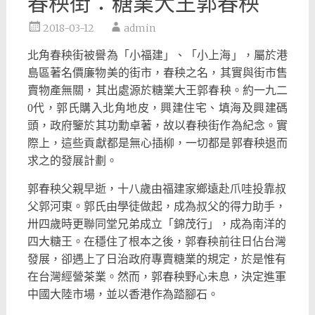
春秧街：糖業大王郭春秧
2018-03-12
admin
北角春秧街被譽為「小福建」、「小上海」，
屬於港
島區著名價廉物美的街市，春秧之名，
其實與街市售
賣物產無關，其出處源於糖業大王郭春秧。約一九二
0代，郭氏購入北角地皮，興建住宅、填海及興建碼
頭，
政府鑒於其功勳卓著，故以春秧街作為紀念。實
際上，
這些貢獻都是無心插柳，一切都是郭春秧退而
求之的發展計劃。
郭春秧父親早逝，十八歲由福建家鄉遠赴爪哇投靠叔
父郭河東。
郭氏由學徒做起，成為叔父的得力助手，
卅四歲時更聯同堂兄弟成立「錦茂行」，成為南洋的
四大糖王。
在穩住了根本之後，郭春秧前往日佔台灣
發展，
卻遇上了日治政府專賣糖業的規定，於是惟有
在台灣經營茶業。
然而，郭春秧野心未息，決定進軍
中國大陸市場，
並以香港作為踏腳石。