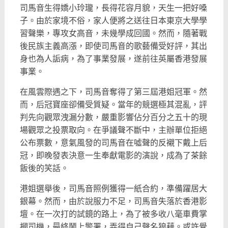
司馬音生得嬌小玲瓏，長得花容月貌，天生一把好嗓
子。
由於家境不俗，家人便將之送往日本東京大學學
習聲樂，
專攻女高音，未幾學成回國。然而，隨著戰
後民族主義高漲，
即使司馬音的歌藝備受好評，其出
身也為人詬病，為了事業發展，
遂前往英屬香港發展
事業。
在風雲際遇之下，司馬音奪得了第三屆港姐冠軍。然
而，
后冠寶座卻備受質疑。當年的競選極其混亂，
評
判先向觀眾洩漏分數，
嚴重影響佔分百分之五十的現
場觀眾之投票取向。在爭議聲不斷中，
主辦單位拒絕
公布票數，
意氣風發的司馬音在噓聲的反襯下戴上后
冠，
即晚發表決意一生奉獻電影的演說，成為了茶餘
飯後的笑話。
港姐選舉後，司馬音照例獲得一紙合約，準備躍居大
銀幕。然而，由於說服力不足，司馬音失落於香港影
壇。
在一次打的試鏡的路上，為了被多收八毫車費掌
摑司機，
最終鬧上警署，弄得自己聲名狼藉。或許覺