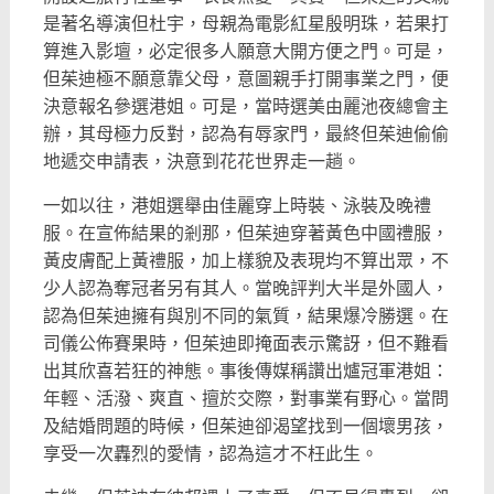
是著名導演但杜宇，
母親為電影紅星殷明珠，若果打
算進入影壇，
必定很多人願意大開方便之門。可是，
但茱迪極不願意靠父母，
意圖親手打開事業之門，便
決意報名參選港姐。可是，
當時選美由麗池夜總會主
辦，其母極力反對，認為有辱家門，
最終但茱迪偷偷
地遞交申請表，決意到花花世界走一趟。
一如以往，港姐選舉由佳麗穿上時裝、泳裝及晚禮
服。
在宣佈結果的剎那，但茱迪穿著黃色中國禮服，
黃皮膚配上黃禮服，
加上樣貌及表現均不算出眾，不
少人認為奪冠者另有其人。
當晚評判大半是外國人，
認為但茱迪擁有與別不同的氣質，
結果爆冷勝選。在
司儀公佈賽果時，但茱迪即掩面表示驚訝，
但不難看
出其欣喜若狂的神態。事後傳媒稱讚出爐冠軍港姐：
年輕、
活潑、爽直、擅於交際，對事業有野心。當問
及結婚問題的時候，
但茱迪卻渴望找到一個壞男孩，
享受一次轟烈的愛情，
認為這才不枉此生。