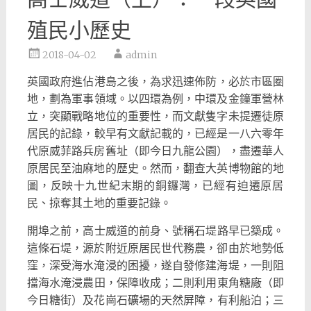
殖民小歷史
2018-04-02
admin
英國政府進佔港島之後，為求迅速佈防，必於市區圈
地，
劃為軍事領域。以四環為例，中環及金鐘軍營林
立，
突顯戰略地位的重要性，而文獻隻字未提遷徒原
居民的記錄，
較早有文獻記載的，已經是一八六零年
代原威菲路兵房舊址（
即今日九龍公園），盡遷華人
原居民至油麻地的歷史。然而，
翻查大英博物館的地
圖，反映十九世紀末期的銅鑼灣，
已經有迫遷原居
民、掠奪其土地的重要記錄。
開埠之前，高士威道的前身、號稱石堤路早已築成。
這條石堤，
源於附近原居民世代務農，卻由於地勢低
窪，深受海水淹浸的困擾，
遂自發修建海堤，一則阻
擋海水淹浸農田，保障收成；
二則利用東角糖廠（即
今日糖街）及花崗石礦場的天然屏障，
有利船泊；三