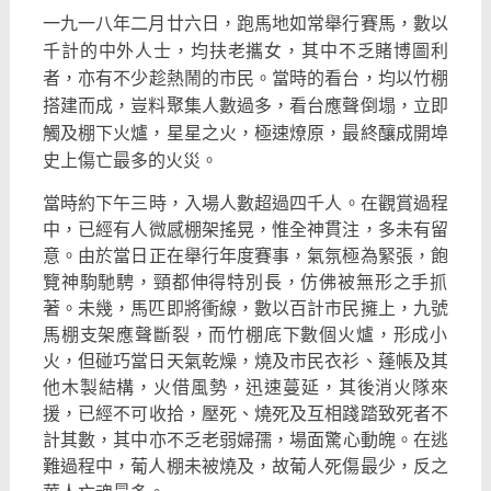
一九一八年二月廿六日，跑馬地如常舉行賽馬，
數以
千計的中外人士，均扶老攜女，其中不乏賭博圖利
者，
亦有不少趁熱鬧的市民。當時的看台，均以竹棚
搭建而成，
豈料聚集人數過多，看台應聲倒塌，立即
觸及棚下火爐，星星之火，
極速燎原，最終釀成開埠
史上傷亡最多的火災。
當時約下午三時，入場人數超過四千人。在觀賞過程
中，
已經有人微感棚架搖晃，惟全神貫注，多未有留
意。
由於當日正在舉行年度賽事，氣氛極為緊張，飽
覽神駒馳騁，
頸都伸得特別長，仿佛被無形之手抓
著。未幾，馬匹即將衝線，
數以百計市民擁上，九號
馬棚支架應聲斷裂，而竹棚底下數個火爐，
形成小
火，但碰巧當日天氣乾燥，燒及市民衣衫、
蓬帳及其
他木製結構，火借風勢，迅速蔓延，其後消火隊來
援，
已經不可收拾，壓死、燒死及互相踐踏致死者不
計其數，
其中亦不乏老弱婦孺，場面驚心動魄。在逃
難過程中，
葡人棚未被燒及，故葡人死傷最少，反之