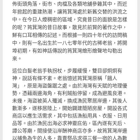
佈街頭角落，
街市、肉檔及各類地舖參雜其中，而近
年掀起的重建熱潮，
讓筲箕灣處於新舊交替的洪流之
中。在今日人煙稠密的區域，
究竟昔日的面貌是怎樣
的呢？筲箕灣的昔日故事，
散見於前賢的著作之中，
鮮有口耳相傳的記述。
而根據一則四十年代的訪問稿
中，
則有一名出生於一八七零年代的古稀老翁，將開
埠初期，
有如神話傳說的筲箕灣繪形繪聲地勾勒出
來。
這位白髮老翁手執拐杖，步履緩慢，雙目卻炯炯有
神，
說話有條不紊。老翁憶述筲箕灣原稱「餓人
灣」，
原是海盜盤踞之處。由於海灣有天賦的地理優
勢，憑藉兩邊海角，
有利賊船停留，成為避風良港。
未幾，海盜被英人殲滅，
換成漁民聚居岸邊，其後人
數漸多，遂移居陸上，
開始闢建簡陋房屋，開設各式
商店以應生活需求，
其中包括漁船用具、衣服、日用
品等。由於漁民出海必求神靈庇佑，
區內遂有天后、
譚公等廟，間接使沿岸酬神商店亦多，
故筲箕灣岸邊
以捕魚為生的人多，
靠賣祭品求得三餐一宿的人為數