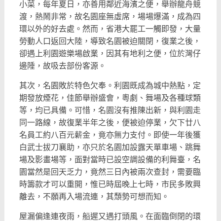
小菜，每年夏日，
亦善用鄰近海濱之便，舉辦龍舟競
渡，熱鬧非常，故名園座無虛席，
場場爆滿，成為四
環以外的好去處。然而，省港大罷工一觸即發，
大量
勞動人口返回大陸，導致名園被迫關閉，復業之後，
卻遇上利園遊樂場啟業，因其有地利之便，位於灣仔
邊陲，
故吸去部份客源。
其次，名園敗於特色欠奉。利園既成為城中熱點，定
期發放煙花，
佳節舉辦盛會，粵劇、舞場及各種球類
等，均已具備。可惜，
名園沒有推陳出新，與利園走
同一路線，故復業半年之後，
便被迫停業，欠下廿八
名員工約八百元薪金，竟亦無力支付。
即使一年後獲
白武士拔刀襄助，亦只於名園加設露天單車場、
跳舞
場及影畫場等，面對當時已設空調設備的利舞臺，
名
園當然是回天乏力，竟然三日內被兩次查封，
需要臨
時籌款才可以重開，惟已時屆晚上七時，市民多敗興
離去，
不願再入場流連，其頹勢可想而知。
屋漏偏逢連夜雨，船遲又遇打頭風。在面臨倒閉的環