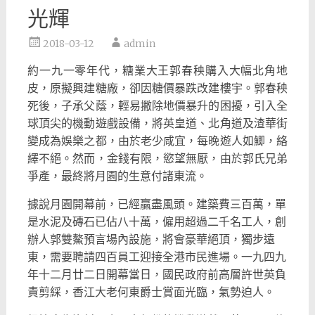
光輝
2018-03-12
admin
約一九一零年代，糖業大王郭春秧購入大幅北角地
皮，原擬興建糖廠，卻因糖價暴跌改建樓宇。郭春秧
死後，子承父蔭，輕易撇除地價暴升的困擾，引入全
球頂尖的機動遊戲設備，將英皇道、北角道及渣華街
變成為娛樂之都，由於老少咸宜，每晚遊人如鯽，絡
繹不絕。然而，金錢有限，慾望無厭，由於郭氏兄弟
爭產，最終將月園的生意付諸東流。
據說月園開幕前，已經贏盡風頭。建築費三百萬，單
是水泥及磚石已佔八十萬，僱用超過二千名工人，創
辦人郭雙鰲預言場內設施，將會豪華絕頂，獨步遠
東，需要聘請四百員工迎接全港市民進場。一九四九
年十二月廿二日開幕當日，國民政府前高層許世英負
責剪綵，香江大老何東爵士賞面光臨，氣勢迫人。