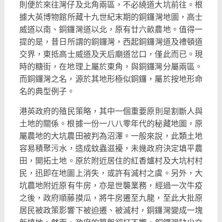
則便於來往灣仔及北角兩區，不必繞道大坑前往。
根
據大英博物館所藏十九世紀末期的銅鑼灣地圖，高士
威道以南、
銅鑼灣道以北，原有廿六畝農地。值得一
提的是，
昔日所謂的銅鑼灣，西起銅鑼灣道及禮頓道
交界，
東抵高士威道及天后廟道岔口，僅此而已。現
時的糖街，
在地理上屬於東角，與銅鑼灣分屬兩區。
而銅鑼灣之名，
源於其地形極似銅鑼，屬於按地形命
名的典型例子。
港英政府的殖民策略，其中一個重要原則是割斷人與
土地的關係。
根據一份一八八零年代的秘藏地圖，
原
屬農地的大坑農田被判為沼澤。一般來說，
此類土地
容易積聚污水，造成蚊蟲滋擾，未幾政府決定填平農
田，
開拓土地。原於附近居住的紅香爐村及大坑村村
民，
迅即在地圖上消失，或許有滅村之虞。另外，
大
坑農地附近原有牛房，亦是世襲業務，經過一次牛疫
之後，
政府順藤摸瓜，將牛房遷至九龍，
至此大批原
居民被政策影響下被迫遷、被滅村，
銅鑼灣變成一塊