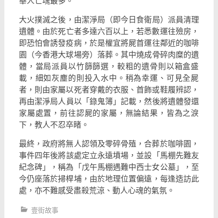
華人亡魂最多。
大火撲滅之後，由潔淨局（即今日食衛局）派員清理
遺體。
由於死亡者多達六百以上，若悉數運往殮房，
即恐怕會誘發疫病，
於是權宜將屍首運往鄰近的咖啡
園（今香港大球場旁）落葬。
其中燒成骨碎肉糜的遺
體，當局派員以竹篩篩選，
較粗的遺骨則以箱盒盛
載，細如灰塵的則投入水中。稍為幸運、
可見全屍
者，則由家屬以死者穿戴的衣服、首飾或鞋履辨認，
再由潔淨局人員以「錄鬼簿」記載，然後將遺體發還
家屬處置，
前往認屍的家屬，無論結果，皆為之淚
下，教人不忍卒睹。
最終，政府將無人認領及零碎骨殖，合葬於咖啡園，
事件四年後將該處定立永遠墳場，並設「馬棚先難友
紀念碑」，
稱為「戊午馬棚遇難中西士女公墓」，至
今仍座落於掃桿埔，
由於地理位置偏遠，每逢造訪此
處，亦不難感受肅殺荒涼、
動人心魂的氣氛。
壹街故事