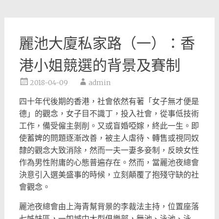
麗池大廈私家路（一）：香
港小姐競選的背景及賽制
2018-04-09
admin
四十年代後期的香港，社會依然有著「女子無才便是
德」的觀念，女子目不識丁，投入社會，從事低技術
工作，備受僱主剝削。又或盲婚啞嫁，終此一生。即
使蓄婢的問題逐漸改善，被主人虐待、轉售或視同奴
隸的觀念大致消除，然而一夫一妻多妾制，反映女性
作為男性附庸的心態普遍存在。然而，當麗池夜總會
決意引入選美盛事的時候，立刻顛覆了抱殘守缺的社
會觀念。
麗池夜總會由上海青幫背景的李裁法主持，位置座落
七姊妹區，一如城中大型俱樂部，舞池、泳池、泳