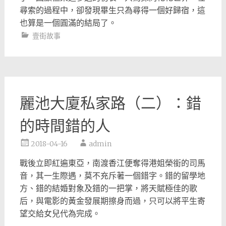
尋索的過程中，卻發現畢生只為尋得一個好歸宿，
這
也算是一個圓滿的結局了。
壹街故事
麗池大廈私家路（二）：錯
的時間錯的人
2018-04-16
admin
戰後立即紅遍東亞，南渡香江便奪得港姐榮銜的司馬
音，
其一生際遇，莫不充斥著一個錯字。錯的留學地
方、
錯的結婚對象及錯的一把掌，將天賦極佳的歌
后，
與電影的黃金發展期擦身而過，
只可以將平生寄
望交給女兒代為完成。