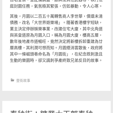
庭封園任務，氣氛極其緊張，仿如暴動，令人心寒。
其後，月園以二百五十萬轉售商人李世華，償還未清
債務，改名「大世界遊樂場」。隨著香港樓宇短缺，
業主決定停辦娛樂事業，改建住宅大廈，其中北角道
與英皇道原為月園入口，稱為月園大廈，樓高五層，
數年後地產市道暢旺，竟然決定將新樓拆卸重建為廿
層高樓，其利潤可想而知。月園煙消雲散後，政府將
其中一條崛頭巷命名為「月園街」，在紀念既刺激且
生動的樂園時，卻又諷刺爭產終致兄弟反目的故事。
壹街故事