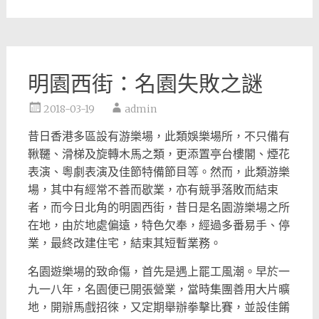
明園西街：名園失敗之謎
2018-03-19
admin
昔日香港多區設有游樂場，此類娛樂場所，不只備有
鞦韆、
滑梯及旋轉木馬之類，更添置亭台樓閣、煙花
表演、
粵劇表演及佳節特備節目等。然而，此類游樂
場，
其中有經常不善而歇業，亦有競爭落敗而結束
者，
而今日北角的明園西街，昔日是名園游樂場之所
在地，
由於地處偏遠，特色欠奉，經過多番易手、停
業，最終改建住宅，
結束其短暫業務。
名園遊樂場的致命傷，首先是遇上罷工風潮。早於一
九一八年，
名園便已開張營業，當時集團善用大片曠
地，開辦馬戲招徠，
又定期舉辦拳擊比賽，並設佳餚