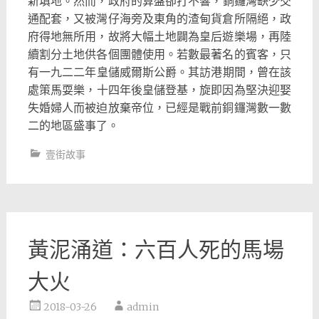
新填地。然而，政府的算盤卻打不響，
銅鑼灣缺少交
通配套，又被灣仔海旁及東角的渣甸貨倉所隔絕，
政
府得地無所用，故將大幅土地闢為皇后遊樂場，
再陸
續割分土地供各個團體使用。若數最著名的賓客，
只
有一九二二年皇儲威爾斯公爵。其訪港期間，曾在該
處策馬耍樂，
十四年後皇儲登基，旋即因為堅決迎娶
失婚婦人而被迫放棄帝位，
已經是戰前銅鑼灣數一數
二的地區盛事了。
壹街故事
黃泥涌道：六百人死的馬場
大火
2018-03-26
admin