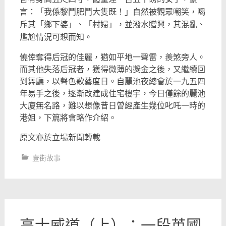
言：「我係黎鬥肥鬥大隻既！」自然被觀眾嘲笑，喝
斥其「鄉下婆」、「村婦」，並潑水贈興，其混亂、
尷尬情況可想而知。
僥倖奪得后冠的佳麗，猶如平地一聲雷，羨煞旁人。
而其他失落后冠者，獲得微薄的獎金之後，又繼續回
到舞廳，以聲色歌藝度日。自麗池夜總會於一九五四
年易手之後，逐漸改建成住宅樓宇，今日僅餘的麗池
大廈無名路，難以想像昔日曾經產生幾位叱吒一時的
港姐，下篇將會略作介紹。
原文亦於立場新聞轉載
壹街故事
高士威道（上）：一段英國