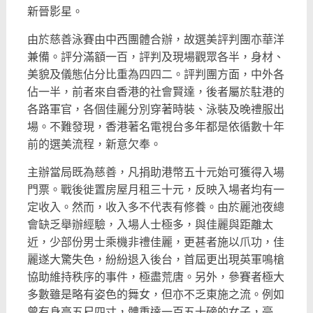
新晉影星。
由於慈善泳賽由中西團體合辦，故選美評判團亦華洋
兼備。評分滿額一百，評判及現場觀眾各半，身材、
美貌及儀態佔分比重為四四二。評判團方面，中外各
佔一半，前者來自香港的社會賢達，後者屬於駐港的
各路軍官，各個佳麗分別穿著時裝、泳裝及晚禮服出
場。不難發現，香港著名電視台多年都是依循數十年
前的選美流程，新意欠奉。
主辦當局既為慈善，凡捐助港幣五十元始可獲得入場
門票。戰後徙置房屋月租三十元，反映入場者均有一
定收入。然而，收入多不代表有修養。由於麗池夜總
會缺乏舉辦經驗，入場人士極多，與佳麗與距離太
近，少部份男士乘機非禮佳麗，更甚者施以爪功，佳
麗遂大驚失色，紛紛退入後台，首屆更出現英軍鳴槍
協助維持秩序的事件，極盡荒唐。另外，參賽者極大
多數雖是略有姿色的舞女，但亦不乏東施之流。例如
曾有身高五尺四寸，體重達一百五十磅的女子，豪