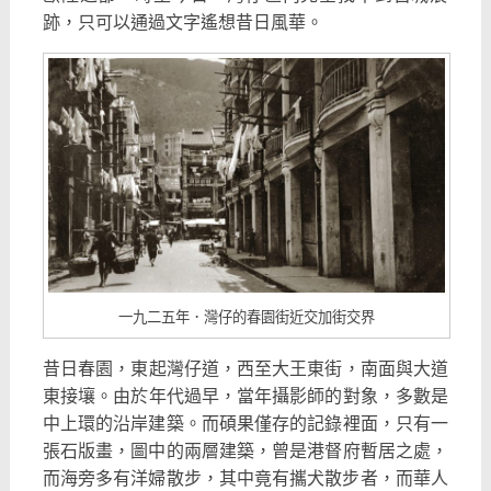
跡，只可以通過文字遙想昔日風華。
一九二五年．灣仔的春園街近交加街交界
昔日春園，東起灣仔道，西至大王東街，南面與大道
東接壤。
由於年代過早，當年攝影師的對象，多數是
中上環的沿岸建築。
而碩果僅存的記錄裡面，只有一
張石版畫，圖中的兩層建築，
曾是港督府暫居之處，
而海旁多有洋婦散步，其中竟有攜犬散步者，
而華人