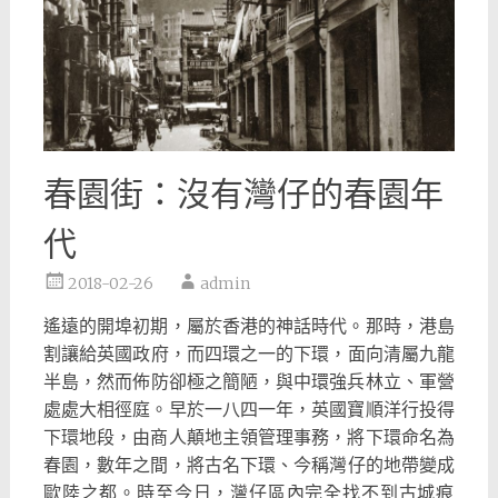
春園街：沒有灣仔的春園年
代
2018-02-26
admin
遙遠的開埠初期，屬於香港的神話時代。那時，
港島
割讓給英國政府，而四環之一的下環，面向清屬九龍
半島，
然而佈防卻極之簡陋，與中環強兵林立、軍營
處處大相徑庭。
早於一八四一年，英國寶順洋行投得
下環地段，
由商人顛地主領管理事務，將下環命名為
春園，數年之間，
將古名下環、今稱灣仔的地帶變成
歐陸之都。時至今日，
灣仔區內完全找不到古城痕