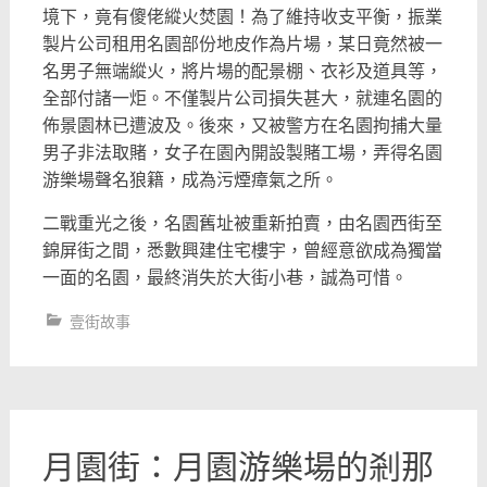
境下，
竟有傻佬縱火焚園！為了維持收支平衡，
振業
製片公司租用名園部份地皮作為片場，
某日竟然被一
名男子無端縱火，將片場的配景棚、衣衫及道具等，
全部付諸一炬。不僅製片公司損失甚大，
就連名園的
佈景園林已遭波及。後來，
又被警方在名園拘捕大量
男子非法取賭，女子在園內開設製賭工場，
弄得名園
游樂場聲名狼籍，成為污煙瘴氣之所。
二戰重光之後，名園舊址被重新拍賣，由名園西街至
錦屏街之間，
悉數興建住宅樓宇，曾經意欲成為獨當
一面的名園，
最終消失於大街小巷，誠為可惜。
壹街故事
月園街：月園游樂場的剎那