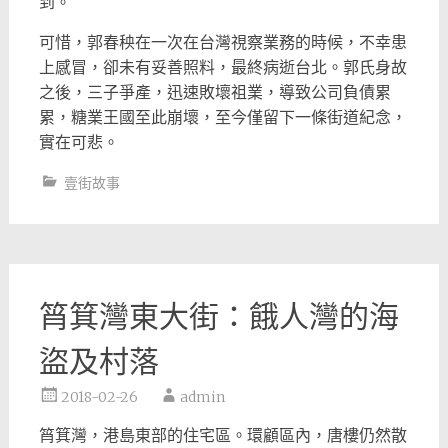
到。
可惜，郭春秧在一次在台灣視察業務的時候，不幸患
上感冒，
卻未有妥善照料，最終病逝台北。郭氏身故
之後，三子爭產，
迅速敗壞祖業，導致公司負債累
累，糖業王國至此崩壞，
至今僅留下一條街道紀念，
實在可悲。
壹街故事
筲箕灣東大街：餓人灣的海
盜及村落
2018-02-26
admin
筲箕灣，港島東部的住宅區。環顧區內，唐樓仍然散