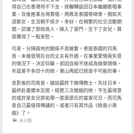
得自己在香港待不下去，
遂輾轉返回日本繼續歌唱事
業，及後進軍台灣賣唱，
再敗走泰國夜總會，猶如天
涯歌女，生活朝不保夕。幸好，
在頻繁的社交活動期
間，認識了郭姓商人，嫁入了豪門，
生下了女兒，算
是獲得了一點安慰。
可是，分隔兩地的關係不易維繫。寄居泰國的司馬
音，
未幾發現在台的丈夫有外遇，在事業愛情兩失意
的情況下，
決定仰藥，卻因自殺不遂成為娛樂頭條，
年屆差不多四十的她，
東山再起已經是不可能的事。
息影後的司馬音，據說最終下嫁傳教士，先往日本，
最終赴墨爾本定居。經歷三次婚姻的她，
平生最得意
的或許是女兒郭佑華一度是邵氏的當家花旦，
而司馬
音自己最值得傳誦的，或者只有其作品《綠島小夜
曲》了。
未分類