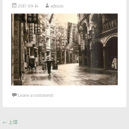
2017-09-14
admin
Leave a comment
Post
←
上環