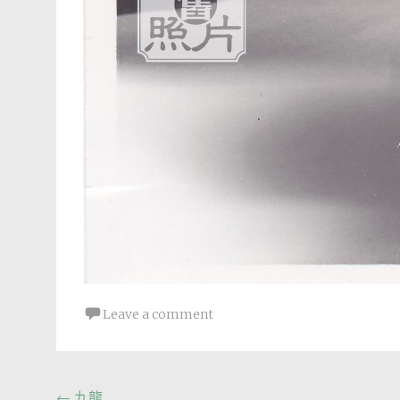
Leave a comment
←
九龍