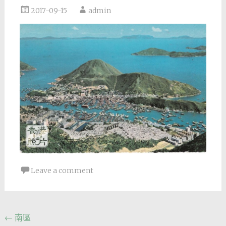
2017-09-15
admin
Leave a comment
Post
←
南區