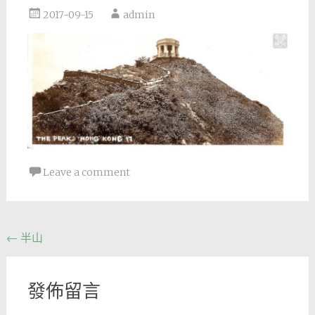
2017-09-15
admin
Leave a comment
Post
←
半山
navigation
發佈留言