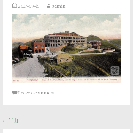
2017-09-15
admin
Leave a comment
Post
←
半山
navigation