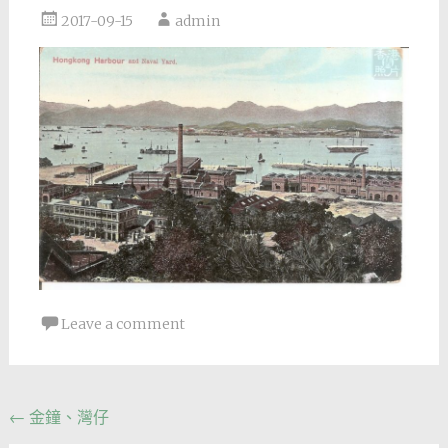
2017-09-15
admin
Leave a comment
Post
←
金鐘、灣仔