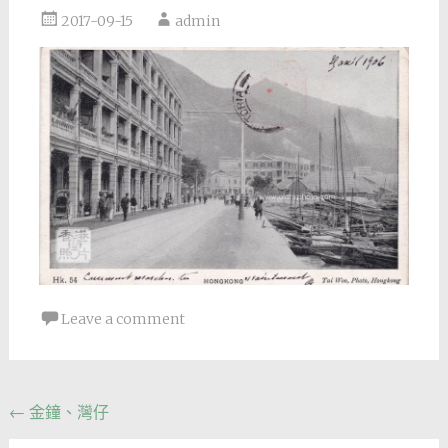
2017-09-15
admin
Leave a comment
Post
←
金鐘、灣仔
navigation