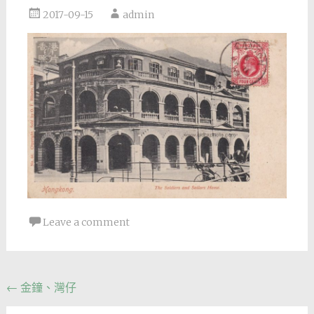
2017-09-15
admin
Leave a comment
Post
←
金鐘、灣仔
navigation