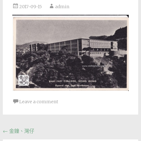
2017-09-15
admin
Leave a comment
Post
←
金鐘、灣仔