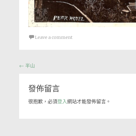
Leave a comment
Post
←
半山
navigation
發佈留言
很抱歉，必須
登入
網站才能發佈留言。