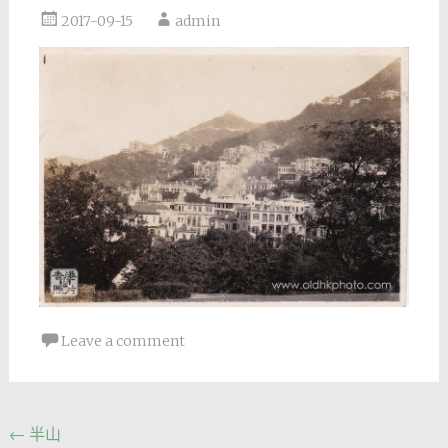
2017-09-15
admin
Leave a comment
Post
←
半山