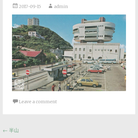
2017-09-15
admin
Leave a comment
Post
←
半山