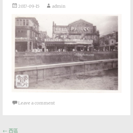
2017-09-15
admin
Leave a comment
Post
←
西區