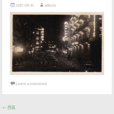
2017-09-15
admin
Leave a comment
Post
←
西區