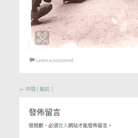
Leave a comment
Post
←
中環 ( 戰前 )
navigation
發佈留言
很抱歉，必須
登入
網站才能發佈留言。