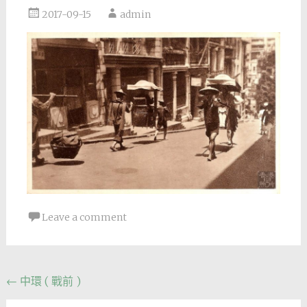
2017-09-15
admin
Leave a comment
Post
←
中環 ( 戰前 )
navigation