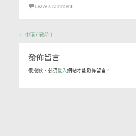
Leave a comment
Post
←
中環 ( 戰前 )
navigation
發佈留言
很抱歉，必須
登入
網站才能發佈留言。