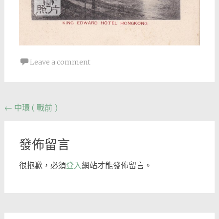
Leave a comment
Post
←
中環 ( 戰前 )
navigation
發佈留言
很抱歉，必須
登入
網站才能發佈留言。