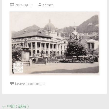
2017-09-15
admin
Leave a comment
Post
←
中環 ( 戰前 )