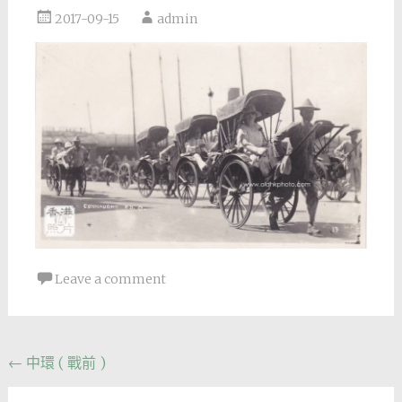
2017-09-15
admin
Leave a comment
Post
←
中環 ( 戰前 )
navigation