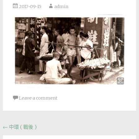
2017-09-15
admin
Leave a comment
Post
←
中環 ( 戰後 )
navigation