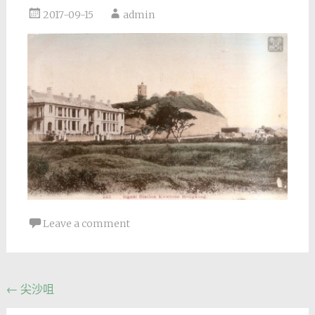
2017-09-15
admin
Leave a comment
Post
←
尖沙咀
navigation