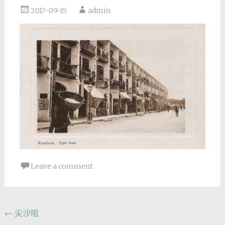
2017-09-15
admin
Leave a comment
Post
←
尖沙咀