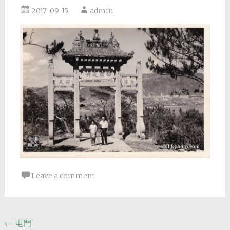
2017-09-15
admin
Leave a comment
Post
←
屯門