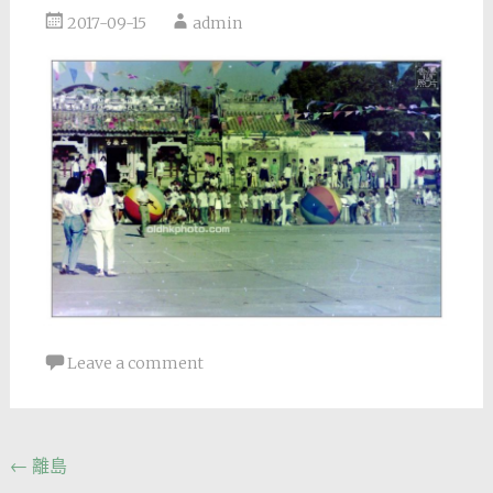
2017-09-15
admin
Leave a comment
Post
←
離島