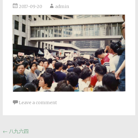
2017-09-20
admin
Leave a comment
Post
←
八九六四