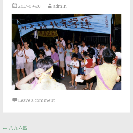
2017-09-20
admin
Leave a comment
Post
←
八九六四