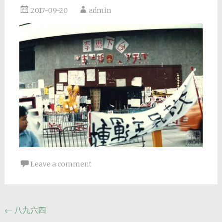
2017-09-20
admin
Leave a comment
Post
←
八九六四