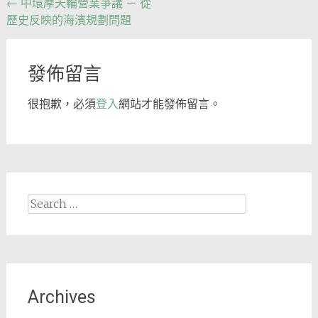
Post
←
中環摩天輪營業爭議 － 從
歷史反映的海濱規劃問題
navigation
發佈留言
很抱歉，必須
登入
網站才能發佈留言。
Search
for:
Archives