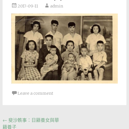
2017-09-11
admin
Leave a comment
Post
←
斐沙軼事：日籍養女與華
籍養子