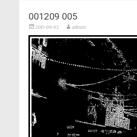
001209 005
2017-09-02
admin