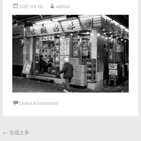
2017-09-01
admin
Leave a comment
Post
←
合成士多