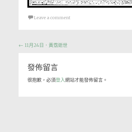
Leave a comment
Post
←
11月24日．黃霑逝世
navigation
發佈留言
很抱歉，必須
登入
網站才能發佈留言。