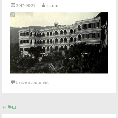
2017-08-25
admin
Leave a comment
Post
←
半山
navigation