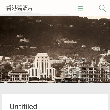
Skip
香港舊照片
to
content
Untitiled