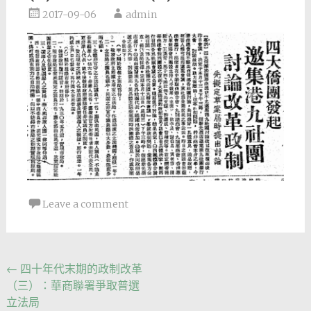
2017-09-06
admin
Leave a comment
Post
←
四十年代末期的政制改革
（三）：華商聯署爭取普選
navigation
立法局