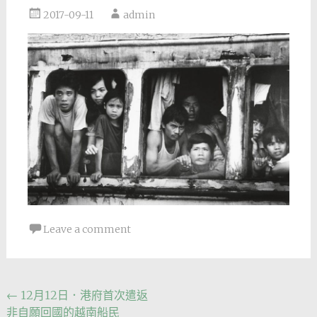
2017-09-11
admin
Leave a comment
Post
←
12月12日．港府首次遣返
非自願回國的越南船民