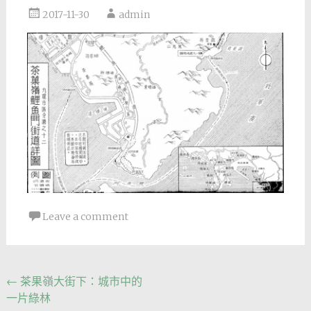
2017-11-30
admin
Leave a comment
Post
←
茶果嶺大街下：城市中的
一片綠林
navigation