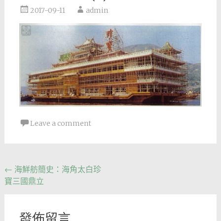
2017-09-11
admin
Leave a comment
Post
←
海鮮舫簡史：海角太白珍
寶三國鼎立
navigation
發佈留言